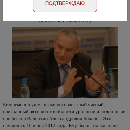
ПОДТВЕРЖДАЮ
Памяти Валентина Александровича Ковалева
(03.01.1963-10.06.2012)
Безвременно ушел из жизни известный ученый,
признанный авторитет в области урологии и андрологии
профессор Валентин Александрович Ковалев. Это
случилось 10 июня 2012 года. Ему было только сорок