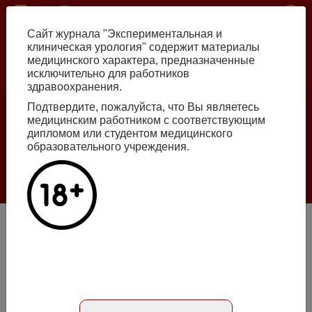
Skip
ISSN print 2222-8543 ISSN online 2712-8571 10.29188/2222-8543
to
Сайт журнала "Экспериментальная и
main
клиническая урология" содержит материалы
content
медицинского характера, предназначенные
исключительно для работников
Russian
English
здравоохранения.
Подтвердите, пожалуйста, что Вы являетесь
Number №2, 2026
медицинским работником с соответствующим
дипломом или студентом медицинского
образовательного учреждения.
Галлюцинации больших языковых моделей
в клинической урологии
Read more
Памяти Валентина Александровича Ковалева
Article in Russian
Number №2, 2012
- page 98
12126
Download PDF