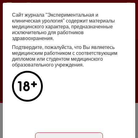
Перейти
ISSN print 2222-8543 ISSN online 2712-8571 10.29188/2222-8543
к
Сайт журнала "Экспериментальная и
основному
клиническая урология" содержит материалы
содержанию
медицинского характера, предназначенные
исключительно для работников
Russian
English
здравоохранения.
Подтвердите, пожалуйста, что Вы являетесь
медицинским работником с соответствующим
Номер №2, 2026
дипломом или студентом медицинского
образовательного учреждения.
Галлюцинации больших языковых моделей
в клинической урологии
Подробнее
Антиоксиданты в лечении пациентов с воспалительными
заболеваниями мужской репродуктивной системы,
осложненными экскреторно-токсической формой