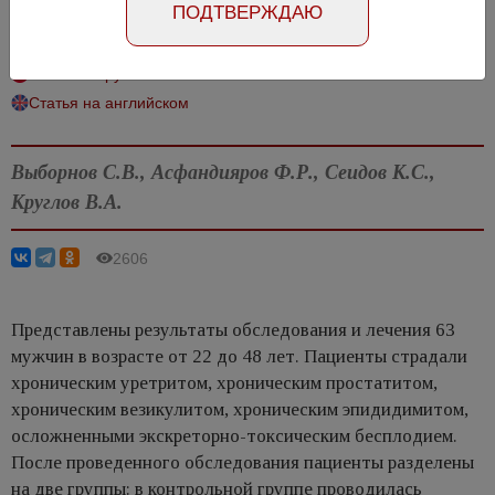
ПОДТВЕРЖДАЮ
бесплодия
Статья на русском
Статья на английском
Выборнов С.В., Асфандияров Ф.Р., Сеидов К.С.,
Круглов В.А.
2606
Представлены результаты обследования и лечения 63
мужчин в возрасте от 22 до 48 лет. Пациенты страдали
хроническим уретритом, хроническим простатитом,
хроническим везикулитом, хроническим эпидидимитом,
осложненными экскреторно-токсическим бесплодием.
После проведенного обследования пациенты разделены
на две группы: в контрольной группе проводилась