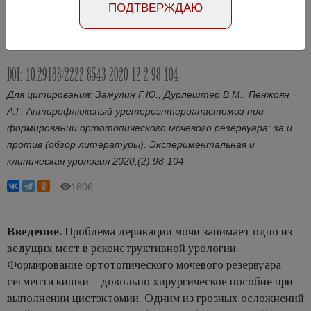
ПОДТВЕРЖДАЮ
Статья на русском
Статья на английском
DOI: 10.29188/2222-8543-2020-12-2-98-104
Для цитирования: Замулин Г.Ю., Дурлештер В.М., Пенжоян
А.Г. Антирефлюксный уретероэнтероанастомоз при
формировании ортотопического мочевого резервуара: за и
против (обзор литературы). Экспериментальная и
клиническая урология 2020;(2):98-104
1806
Введение.
Проблема деривации мочи занимает одно из
ведущих мест в реконструктивной урологии.
Формирование ортотопического мочевого резервуара
сегмента кишки – довольно хирургическое пособие при
выполнении цистэктомии. Одним из грозных осложнений