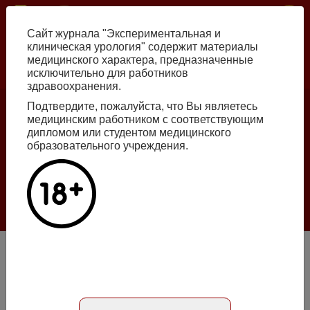
Перейти
ISSN print 2222-8543 ISSN online 2712-8571 10.29188/2222-8543
к
Сайт журнала "Экспериментальная и
основному
клиническая урология" содержит материалы
содержанию
медицинского характера, предназначенные
исключительно для работников
Russian
English
здравоохранения.
Подтвердите, пожалуйста, что Вы являетесь
медицинским работником с соответствующим
Номер №2, 2026
дипломом или студентом медицинского
образовательного учреждения.
Галлюцинации больших языковых моделей
в клинической урологии
Подробнее
Антирефлюксный уретероэнтероанастомоз при
формировании ортотопического мочевого резервуара: за
и против (обзор литературы)