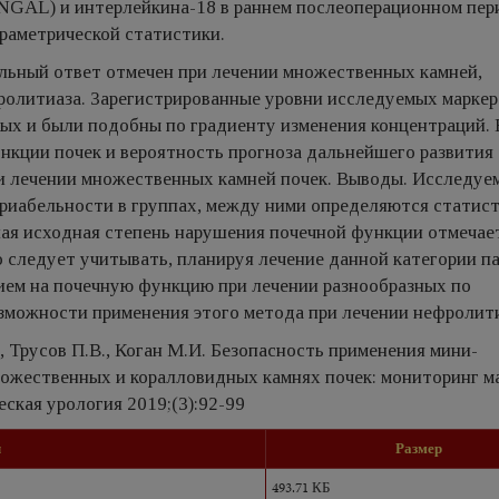
NGAL) и интерлейкина-18 в раннем послеоперационном пер
раметрической статистики.
ьный ответ отмечен при лечении множественных камней,
олитиаза. Зарегистрированные уровни исследуемых маркер
ых и были подобны по градиенту изменения концентраций. 
нкции почек и вероятность прогноза дальнейшего развития
и лечении множественных камней почек. Выводы. Исследуе
риабельности в группах, между ними определяются статис
ая исходная степень нарушения почечной функции отмечае
 следует учитывать, планируя лечение данной категории п
ием на почечную функцию при лечении разнообразных по
озможности применения этого метода при лечении нефролити
, Трусов П.В., Коган М.И. Безопасность применения мини-
ожественных и коралловидных камнях почек: мониторинг м
ская урология 2019;(3):92-99
л
Размер
493.71 КБ