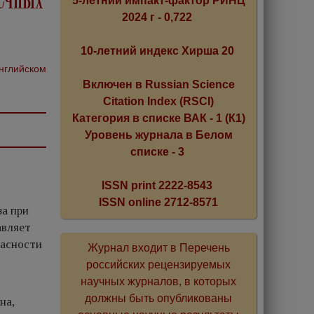
5-летний импакт-фактор РИНЦ
2024 г - 0,722
10-летний индекс Хирша 20
английском
Включен в Russian Science
Citation Index (RSCI)
Категория в списке ВАК - 1 (К1)
Уровень журнала в Белом
списке - 3
ISSN print 2222-8543
ISSN online 2712-8571
а при
авляет
пасности
Журнал входит в Перечень
российских рецензируемых
научных журналов, в которых
должны быть опубликованы
на,