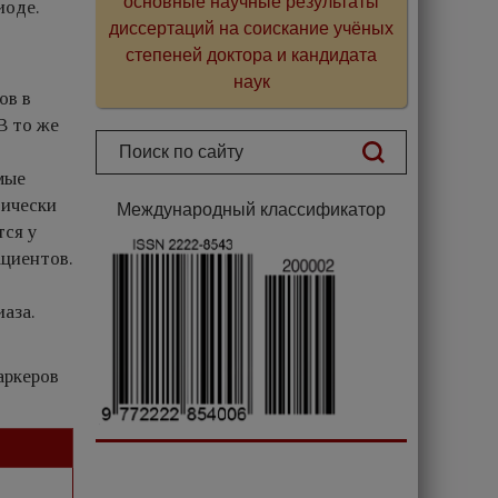
основные научные результаты
иоде.
диссертаций на соискание учёных
степеней доктора и кандидата
наук
ов в
В то же
мые
тически
Международный классификатор
тся у
ациентов.
аза.
аркеров