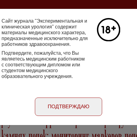
ine 2712-8571 10.29188/2222-8543
Сайт журнала "Экспериментальная и
клиническая урология" содержит
материалы медицинского характера,
Номер №2, 
предназначенные исключительно для
работников здравоохранения.
кин - основатель НИИ
Галлюцинации
е исследования в НИИ
Подтвердите, пожалуйста, что Вы
клинической 
огии
являетесь медицинским работником
Подробнее
с соответствующим дипломом или
студентом медицинского
образовательного учреждения.
rimental'naya i klinicheskaya urologiya
Порядок
Информация
Информация для
рецензирования
для авторов
рекламодателей
статей
ПОДТВЕРЖДАЮ
еркутанной нефролитотрипсии при крупны
камнях почек: мониторинг маркеров по