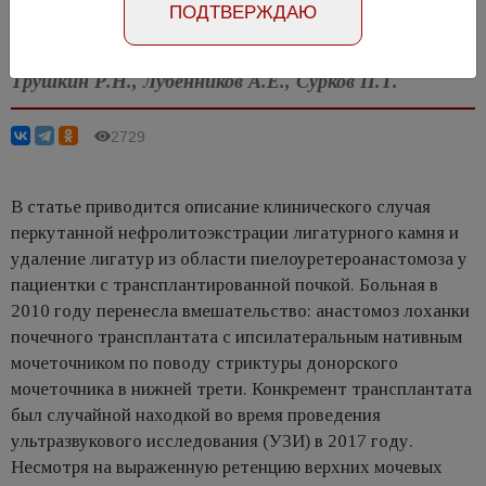
ПОДТВЕРЖДАЮ
DOI: Doi 10.29188/2222-8543-2018-9-1-76-78
Трушкин Р.Н., Лубенников А.Е., Сурков П.Т.
2729
В статье приводится описание клинического случая
перкутанной нефролитоэкстрации лигатурного камня и
удаление лигатур из области пиелоуретероанастомоза у
пациентки с трансплантированной почкой. Больная в
2010 году перенесла вмешательство: анастомоз лоханки
почечного трансплантата с ипсилатеральным нативным
мочеточником по поводу стриктуры донорского
мочеточника в нижней трети. Конкремент трансплантата
был случайной находкой во время проведения
ультразвукового исследования (УЗИ) в 2017 году.
Несмотря на выраженную ретенцию верхних мочевых