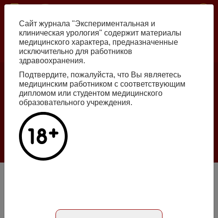
Перейти
ISSN print 2222-8543 ISSN online 2712-8571 10.29188/2222-8543
к
Сайт журнала "Экспериментальная и
основному
клиническая урология" содержит материалы
содержанию
медицинского характера, предназначенные
исключительно для работников
Russian
English
здравоохранения.
Подтвердите, пожалуйста, что Вы являетесь
медицинским работником с соответствующим
Номер №2, 2026
дипломом или студентом медицинского
образовательного учреждения.
Галлюцинации больших языковых моделей
в клинической урологии
Подробнее
Лигатурные конкременты после трансплантации почки
Статья на русском
Статья на английском