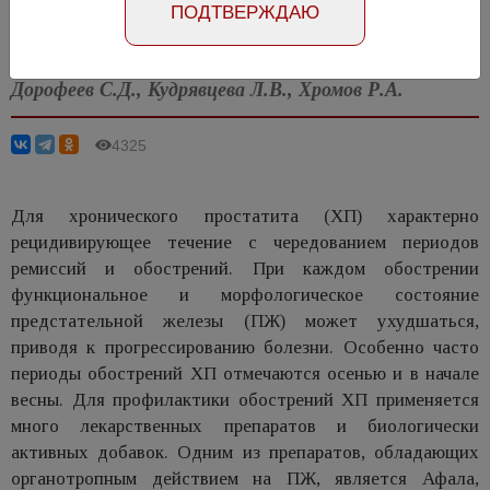
ПОДТВЕРЖДАЮ
Статья на английском
Дорофеев С.Д., Кудрявцева Л.В., Хромов Р.А.
4325
Для хронического простатита (ХП) характерно
рецидивирующее течение с чередованием периодов
ремиссий и обострений. При каждом обострении
функциональное и морфологическое состояние
предстательной железы (ПЖ) может ухудшаться,
приводя к прогрессированию болезни. Особенно часто
периоды обострений ХП отмечаются осенью и в начале
весны. Для профилактики обострений ХП применяется
много лекарственных препаратов и биологически
активных добавок. Одним из препаратов, обладающих
органотропным действием на ПЖ, является Афала,