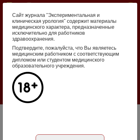
Перейти
ISSN print 2222-8543 ISSN online 2712-8571 10.29188/2222-8543
к
Сайт журнала "Экспериментальная и
основному
клиническая урология" содержит материалы
содержанию
медицинского характера, предназначенные
исключительно для работников
Russian
English
здравоохранения.
Подтвердите, пожалуйста, что Вы являетесь
медицинским работником с соответствующим
Номер №2, 2026
дипломом или студентом медицинского
образовательного учреждения.
Галлюцинации больших языковых моделей
в клинической урологии
Подробнее
Новые принципы профилактики обострений хронического
абактериального простатита
Статья на русском