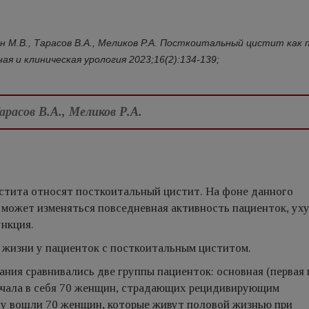
ин М.В., Тарасов В.А., Меликов Р.А. Посткоитальный цистит как 
я и клиническая урология 2023;16(2):134-139;
арасов В.А., Меликов Р.А.
тита относят посткоитальный цистит. На фоне данного
, может изменяться повседневная активность пациенток, ух
ункция.
 жизни у пациенток с посткоитальным циститом.
ния сравнивались две группы пациенток: основная (первая 
лючала в себя 70 женщин, страдающих рецидивирующим
у вошли 70 женщин, которые живут половой жизнью при