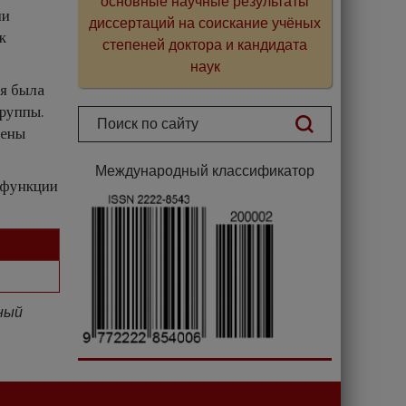
основные научные результаты
ии
диссертаций на соискание учёных
к
степеней доктора и кандидата
наук
я была
группы.
чены
Международный классификатор
сфункции
ный