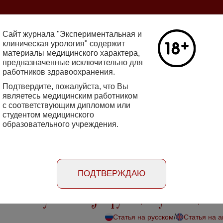
ine 2712-8571 10.29188/2222-8543
Сайт журнала "Экспериментальная и
клиническая урология" содержит
материалы медицинского характера,
Номер №2, 
предназначенные исключительно для
работников здравоохранения.
кин - основатель НИИ
Галлюцинации
е исследования в НИИ
Подтвердите, пожалуйста, что Вы
клинической 
огии
являетесь медицинским работником
Подробнее
с соответствующим дипломом или
студентом медицинского
образовательного учреждения.
rimental'naya i klinicheskaya urologiya
Порядок
Информация
Информация для
рецензирования
для авторов
рекламодателей
статей
ПОДТВЕРЖДАЮ
ина сексуальной дисфункции у женщин
/
Статья на русском
Статья на 