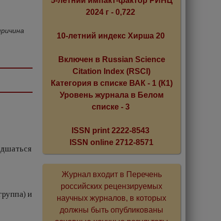
5-летний импакт-фактор РИНЦ
2024 г - 0,722
причина
10-летний индекс Хирша 20
Включен в Russian Science
Citation Index (RSCI)
Категория в списке ВАК - 1 (К1)
Уровень журнала в Белом
списке - 3
ISSN print 2222-8543
ISSN online 2712-8571
удшаться
Журнал входит в Перечень
российских рецензируемых
группа) и
научных журналов, в которых
должны быть опубликованы