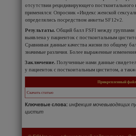
отсутствии рецидивирующего посткоитального 
применялся: Опросник «Индекс женской сексуаль
определялись посредством анкеты SF12v2.
Результаты.
Общий балл FSFI между группами с
выявлена у пациенток с посткоитальным цистито
Сравнивая данные качества жизни по общему бал
значимые различия. Более выраженные изменения
Заключение.
Полученные нами данные свидетел
у пациенток с посткоитальным циститом, а такж
Прикрепленный фай
Скачать статью
Ключевые слова:
инфекция мочевыводящих пу
цистит