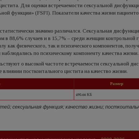
цистита. Для оценки встречаемости сексуальной дисфункц
ной функции» (FSFI). Показатели качества жизни пациенто
татистически значимо различался. Сексуальная дисфункци
м в 88,6% случаев и в 15,7% – среди женщин контрольной 
лу как физического, так и психического компонентов, полу
 наблюдались по психическому компоненту качества жизни.
ьствуют о высокой частоте встречаемости сексуальной ди
е влиянии посткоитального цистита на качество жизни.
л
Размер
490.66 КБ
тей; сексуальная функция; качество жизни; посткоиталь