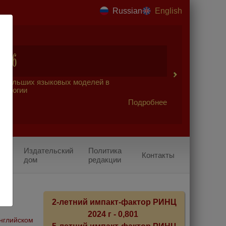
Russian
English
2026
 больших языковых моделей в
урологии
Подробнее
Издательский
Политика
Контакты
дом
редакции
2-летний импакт-фактор РИНЦ
2024 г - 0,801
английском