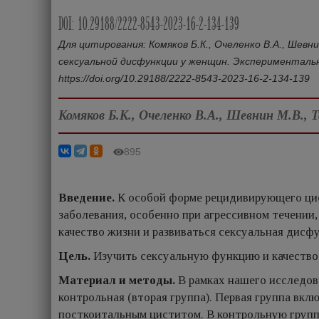
DOI: 10.29188/2222-8543-2023-16-2-134-139
Для цитирования: Комяков Б.К., Очеленко В.А., Шевн
сексуальной дисфункции у женщин. Экспериментальна
https://doi.org/10.29188/2222‑8543‑2023‑16‑2‑134‑139
Комяков Б.К., Очеленко В.А., Шевнин М.В., Т
895
Введение.
К особой форме рецидивирующего цис
заболевания, особенно при агрессивном течении
качество жизни и развиваться сексуальная дисф
Цель.
Изучить сексуальную функцию и качество
Материал и методы.
В рамках нашего исследова
контрольная (вторая группа). Первая группа вк
посткоитальным циститом. В контрольную групп