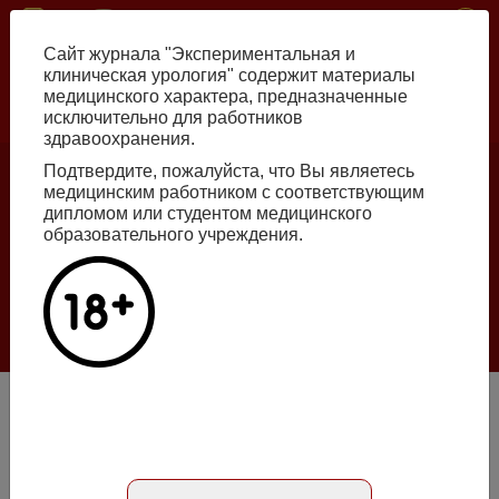
Перейти
ISSN print 2222-8543 ISSN online 2712-8571 10.29188/2222-8543
к
Сайт журнала "Экспериментальная и
основному
клиническая урология" содержит материалы
содержанию
медицинского характера, предназначенные
исключительно для работников
Russian
English
здравоохранения.
Подтвердите, пожалуйста, что Вы являетесь
медицинским работником с соответствующим
Номер №2, 2026
дипломом или студентом медицинского
образовательного учреждения.
Галлюцинации больших языковых моделей
в клинической урологии
Подробнее
Прикрытая экстрофия мочевого пузыря, подходы к
лечению
Статья на русском