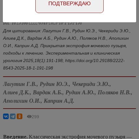
ПОДТВЕРЖДАЮ
Статья на английском
DOI: 10.29188/2222-8543-2025-18-1-191-198
Для цитирования: Лагутин Г.В., Рудин Ю.Э., Чекериди Э.Ю.,
Алиев Д.К., Вардак А.Б., Рудин А.Ю., Поляков Н.В., Аполихин
О.И., Каприн А.Д. Прикрытая экстрофия мочевого пузыря,
подходы к лечению. Экспериментальная и клиническая
урология 2025;18(1):191-198; https://doi.org/10.29188/2222-
8543-2025-18-1-191-198
Лагутин Г.В., Рудин Ю.Э., Чекериди Э.Ю.,
Алиев Д.К., Вардак А.Б., Рудин А.Ю., Поляков Н.В.,
Аполихин О.И., Каприн А.Д.
299
Введение.
Классическая экстрофия мочевого пузыря —