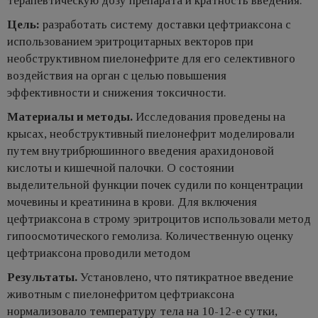
терапевтическую дозу препарата и кратность введения.
Цель:
разработать систему доставки цефтриаксона с
использованием эритроцитарных векторов при
необструктивном пиелонефрите для его селективного
воздействия на орган с целью повышения
эффективности и снижения токсичности.
Материалы и методы.
Исследования проведены на
крысах, необструктивный пиелонефрит моделировали
путем внутрибрюшинного введения арахидоновой
кислоты и кишечной палочки. О состоянии
выделительной функции почек судили по концентрации
мочевины и креатинина в крови. Для включения
цефтриаксона в строму эритроцитов использовали метод
гипоосмотического гемолиза. Количественную оценку
цефтриаксона проводили методом
Результаты.
Установлено, что пятикратное введение
животным с пиелонефритом цефтриаксона
нормализовало температуру тела на 10-12-е сутки,