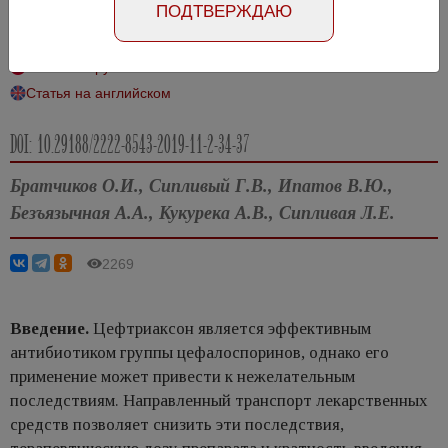
ПОДТВЕРЖДАЮ
использования при необструктивном пиелонефрите
Статья на русском
Статья на английском
DOI: 10.29188/2222-8543-2019-11-2-34-37
Братчиков О.И., Сипливый Г.В., Ипатов В.Ю.,
Безъязычная А.А., Кукурека А.В., Сипливая Л.Е.
2269
Введение.
Цефтриаксон является эффективным
антибиотиком группы цефалоспоринов, однако его
применение может привести к нежелательным
последствиям. Направленный транспорт лекарственных
средств позволяет снизить эти последствия,