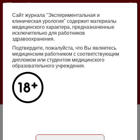
Перейти
ISSN print 2222-8543 ISSN online 2712-8571 10.29188/2222-8543
к
Сайт журнала "Экспериментальная и
основному
клиническая урология" содержит материалы
содержанию
медицинского характера, предназначенные
исключительно для работников
Russian
English
здравоохранения.
Подтвердите, пожалуйста, что Вы являетесь
медицинским работником с соответствующим
Номер №2, 2026
дипломом или студентом медицинского
образовательного учреждения.
Галлюцинации больших языковых моделей
в клинической урологии
Подробнее
Разработка лабораторной технологии получения
клеточной (эритроцитарной) формы цефтриаксона и
экспериментальное обоснование целесообразности ее