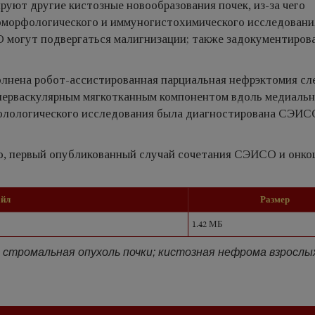
руют другие кистозные новообразования почек, из-за чего
оморфологического и иммуногистохимического исследовани
 могут подвергаться малигнизации; также задокументиров
олнена робот-ассистированная парциальная нефрэктомия сл
иперваскулярным мягкотканным компонентом вдоль медиаль
толологического исследования была диагностирована СЭИС
но, первый опубликованный случай сочетания СЭИСО и онк
айл
Размер
1.42 МБ
стромальная опухоль почки; кистозная нефрома взрослы