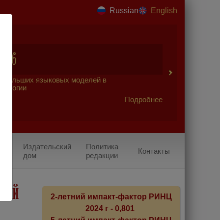
Russian
English
2026
 больших языковых моделей в
урологии
Подробнее
Издательский
Политика
Контакты
дом
редакции
омой
2-летний импакт-фактор РИНЦ
2024 г - 0,801