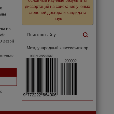
основные научные результаты
диссертаций на соискание учёных
я.
степеней доктора и кандидата
аны
наук
ева по
ной
О левой
Международный классификатор
оцитомы
х;