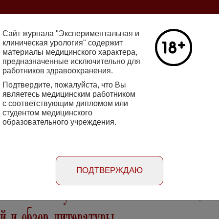
ine 2712-8571 10.29188/2222-8543
Сайт журнала "Экспериментальная и
клиническая урология" содержит
материалы медицинского характера,
Номер №2, 
предназначенные исключительно для
работников здравоохранения.
кин - основатель НИИ
Галлюцинации
е исследования в НИИ
Подтвердите, пожалуйста, что Вы
клинической 
огии
являетесь медицинским работником
Подробнее
с соответствующим дипломом или
студентом медицинского
образовательного учреждения.
rimental'naya i klinicheskaya urologiya
Порядок
Информация
Информация для
рецензирования
для авторов
рекламодателей
статей
ПОДТВЕРЖДАЮ
мальная опухоль в сочетании с онкоцит
й и обзор литературы