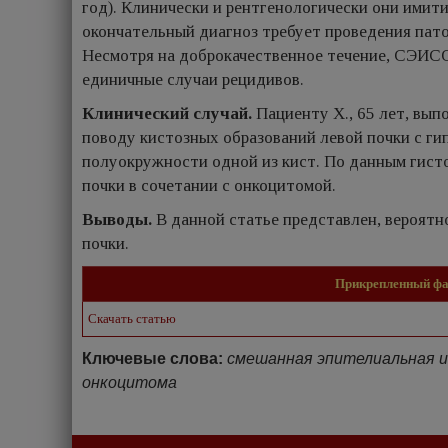
год). Клинически и рентгенологически они имити
окончательный диагноз требует проведения пат
Несмотря на доброкачественное течение, СЭИСО
единичные случаи рецидивов.
Клинический случай.
Пациенту X., 65 лет, вып
поводу кистозных образований левой почки с г
полуокружности одной из кист. По данным гис
почки в сочетании с онкоцитомой.
Выводы.
В данной статье представлен, вероят
почки.
Прикрепленный ф
Скачать статью
Ключевые слова:
смешанная эпителиальная и 
онкоцитома