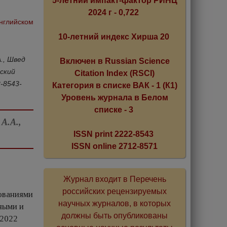
5-летний импакт-фактор РИНЦ
2024 г - 0,722
английском
10-летний индекс Хирша 20
А., Швед
Включен в Russian Science
еский
Citation Index (RSCI)
2-8543-
Категория в списке ВАК - 1 (К1)
Уровень журнала в Белом
списке - 3
А.А.,
ISSN print 2222-8543
ISSN online 2712-8571
Журнал входит в Перечень
российских рецензируемых
ованиями
научных журналов, в которых
ными и
должны быть опубликованы
 2022