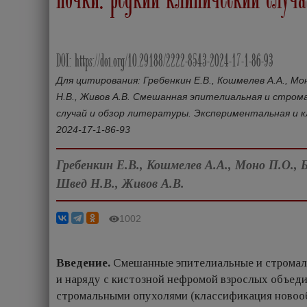
DOI: https://doi.org/10.29188/2222-8543-2024-17-1-86-93
Для цитирования: Гребенкин Е.В., Кошмелев А.А., Мон
Н.В., Живов А.В. Смешанная эпителиальная и строма
случай и обзор литературы. Экспериментальная и клин
2024-17-1-86-93
Гребенкин Е.В., Кошмелев А.А., Моно П.О., 
Швед Н.В., Живов А.В.
1002
Введение.
Смешанные эпителиальные и стромал
и наряду с кистозной нефромой взрослых объед
стромальными опухолями (классификация новооб