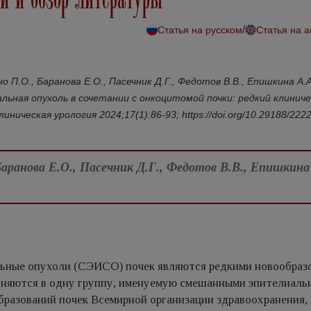
/
Статья на русском
Статья на 
о П.О., Баранова Е.О., Пасечник Д.Г., Федотов В.В., Епишкина А.
льная опухоль в сочетании с онкоцитомой почки: редкий клинич
ическая урология 2024;17(1):86-93; https://doi.org/10.29188/222
Баранова Е.О., Пасечник Д.Г., Федотов В.В., Епишкина 
ьные опухоли (СЭИСО) почек являются редкими новообраз
иняются в одну группу, именуемую смешанными эпителиаль
разований почек Всемирной организации здравоохранения,