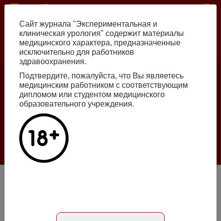
Перейти
ISSN print 2222-8543 ISSN online 2712-8571 10.29188/2222-8543
к
Сайт журнала "Экспериментальная и
основному
клиническая урология" содержит материалы
содержанию
медицинского характера, предназначенные
исключительно для работников
Russian
English
здравоохранения.
Подтвердите, пожалуйста, что Вы являетесь
медицинским работником с соответствующим
Номер №2, 2026
дипломом или студентом медицинского
образовательного учреждения.
Галлюцинации больших языковых моделей
в клинической урологии
Подробнее
Влияние выбора противомикробного препарата в
лечении бессимптомной бактериурии беременных на
акушерские и перинатальные исходы и урологические