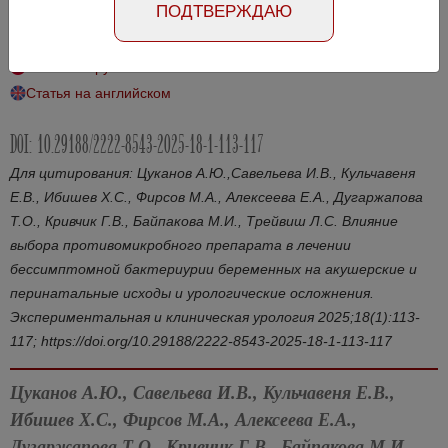
ПОДТВЕРЖДАЮ
осложнения
Статья на русском
Статья на английском
DOI: 10.29188/2222-8543-2025-18-1-113-117
Для цитирования: Цуканов А.Ю.,Савельева И.В., Кульчавеня
Е.В., Ибишев Х.С., Фирсов М.А., Алексеева Е.А., Дугаржапова
Т.О., Кривчик Г.В., Байпакова М.И., Трейвиш Л.С. Влияние
выбора противомикробного препарата в лечении
бессимптомной бактериурии беременных на акушерские и
перинатальные исходы и урологические осложнения.
Экспериментальная и клиническая урология 2025;18(1):113-
117; https://doi.org/10.29188/2222-8543-2025-18-1-113-117
Цуканов А.Ю., Савельева И.В., Кульчавеня Е.В.,
Ибишев Х.С., Фирсов М.А., Алексеева Е.А.,
Дугаржапова Т.О., Кривчик Г.В., Байпакова М.И.,