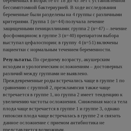
беременных в возрасте от 18 до 45 лет с установленной
бессимптомной бактериурией. В ходе исследования
беременные были разделены на 4 группы с различными
критериями. Группа 1 (n=44) получала лечение
защищенными пенициллинами; группа 2 (n=47) – лечение
фосфомицином; в группе 3 (n=40) препаратом выбора
выступал цефалоспорин; в группу 4 (n=51) включены
пациентки с нормальным течением беременности.
Результаты.
По среднему возрасту, акушерским
исходам и урологическим осложнениям – достоверных
различий между группами не выявлено.
Преждевременные роды встречались чаще в группе 1 по
сравнению с группой 2, преэклампсия также чаще
встречается в группе 1, но группа 2 имеет тенденцию к
увеличению частоты осложнения. Сниженная масса тела
плода чаще встречается в группе 1 и группе 3, однако
гипоксия плода чаще встречалась в группе 2 и связать
данное осложнение с приемом антибиотика не
представляется возможным.