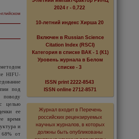
5-летний импакт-фактор РИНЦ
2024 г - 0,722
английском
10-летний индекс Хирша 20
Включен в Russian Science
Citation Index (RSCI)
Категория в списке ВАК - 1 (К1)
Уровень журнала в Белом
 методом
списке - 3
ле HIFU-
ледование
ISSN print 2222-8543
апии под
ISSN online 2712-8571
о поводу
 с целью
Журнал входит в Перечень
ценки ее
российских рецензируемых
ее время
научных журналов, в которых
уктура и
должны быть опубликованы
м 68% от