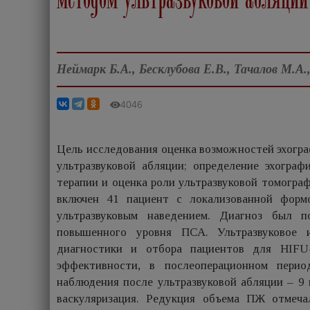
Неймарк Б.А., Бесклубова Е.В., Тачалов М.А
4046
Цель исследования оценка возможностей эхогра
ультразвуковой абляции; определение эхогра
терапии и оценка роли ультразвуковой томогра
включен 41 пациент с локализованной фор
ультразвуковым наведением. Диагноз был п
повышенного уровня ПСА. Ультразвуковое 
диагностики и отбора пациентов для HIFU
эффективности, в послеоперационном перио
наблюдения после ультразвуковой абляции – 9 
васкуляризация. Редукция объема ПЖ отмеча