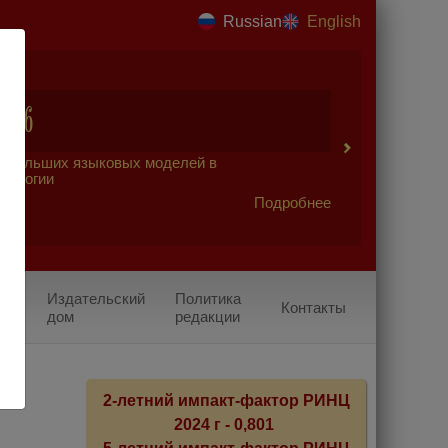
Russian
English
2026
 больших языковых моделей в
урологии
Подробнее
Издательский
Политика
Контакты
дом
редакции
2-летний импакт-фактор РИНЦ
2024 г - 0,801