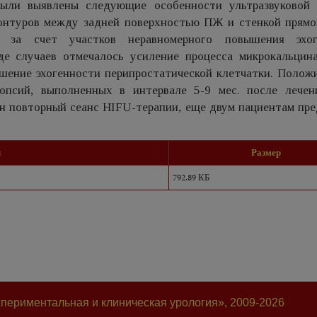
были выявлены следующие особенности ультразвуковой 
 контуров между задней поверхностью ПЖ и стенкой прямо
 за счет участков неравномерного повышения эхог
е случаев отмечалось усиление процесса микрокальцина
ышение эхогенности перипростатической клетчатки. Полож
опсий, выполненных в интервале 5-9 мес. после лечен
ен повторный сеанс HIFU-терапии, еще двум пациентам пр
л
Размер
792.89 КБ
периментальная и клиническая урология», 2009-2026