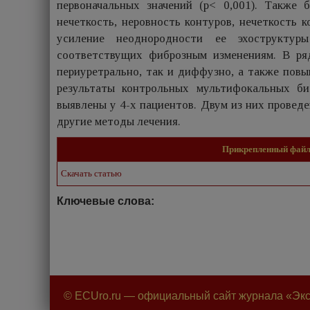
первоначальных значений (р< 0,001). Также 
нечеткость, неровность контуров, нечеткость
усиление неоднородности ее эхоструктуры
соответствущих фиброзным изменениям. В ряд
периуретрально, так и диффузно, а также пов
результаты контрольных мультифокальных би
выявлены у 4-х пациентов. Двум из них провед
другие методы лечения.
Прикрепленный фай
Скачать статью
Ключевые слова:
© ECUro.ru — официальный сайт журнала «Экс