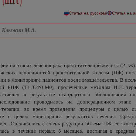
/
Статья на русском
Статья на 
., Клыжин М.А.
фии на этапах лечения рака предстательной железы (РПЖ)
фических особенностей предстательной железы (ПЖ) пос
фии в мониторинге пациентов после вмешательства. В исс
мой РПЖ (Т1-Т2N0M0), пролеченные методом HIFUтер
оставлен в результате стандартного обследования п
исследование проводилось на дооперационном этапе
-терапии, во время проведения процедуры с целью о
де с целью мониторинга результатов лечения. Средн
мес. Оценивались степень редукции объема ПЖ, ее эхостр
лась в течение первых 6 месяцев, достигая в средне