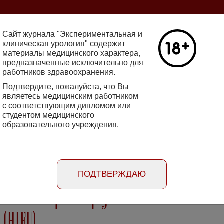
ine 2712-8571 10.29188/2222-8543
Сайт журнала "Экспериментальная и
клиническая урология" содержит
материалы медицинского характера,
Номер №2, 
предназначенные исключительно для
работников здравоохранения.
кин - основатель НИИ
Галлюцинации
е исследования в НИИ
Подтвердите, пожалуйста, что Вы
клинической 
огии
являетесь медицинским работником
Подробнее
с соответствующим дипломом или
студентом медицинского
образовательного учреждения.
rimental'naya i klinicheskaya urologiya
Порядок
Информация
Информация для
рецензирования
для авторов
рекламодателей
статей
ПОДТВЕРЖДАЮ
х лечения рака предстательной железы
 (HIFU)