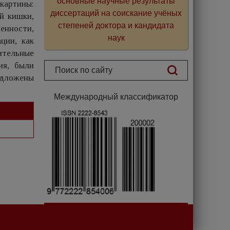
основные научные результаты
картины:
диссертаций на соискание учёных
й кишки,
степеней доктора и кандидата
енности,
наук
ции, как
ительные
ия, были
едложены
Международный классификатор