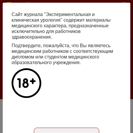
Перейти
ISSN print 2222-8543 ISSN online 2712-8571 10.29188/2222-8543
к
Сайт журнала "Экспериментальная и
основному
клиническая урология" содержит материалы
содержанию
медицинского характера, предназначенные
исключительно для работников
Russian
English
здравоохранения.
Подтвердите, пожалуйста, что Вы являетесь
медицинским работником с соответствующим
Номер №2, 2026
дипломом или студентом медицинского
образовательного учреждения.
Галлюцинации больших языковых моделей
в клинической урологии
Подробнее
Возможности интраоперационной лапароскопической
нефробиопсии для диагностики латентных заболеваний
почки