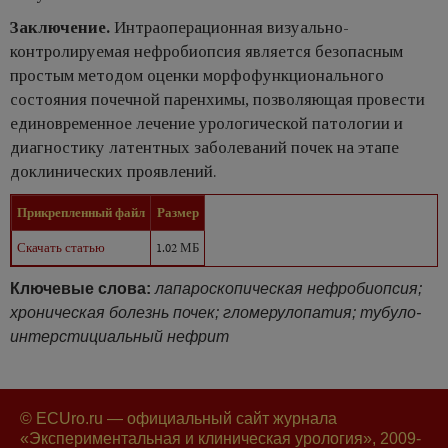
Заключение.
Интраоперационная визуально-
контролируемая нефробиопсия является безопасным
простым методом оценки морфофункционального
состояния почечной паренхимы, позволяющая провести
единовременное лечение урологической патологии и
диагностику латентных заболеваний почек на этапе
доклинических проявлений.
Прикрепленный файл
Размер
Скачать статью
1.02 МБ
Ключевые слова:
лапароскопическая нефробиопсия;
хроническая болезнь почек; гломерулопатия; тубуло-
интерстициальный нефрит
© ECUro.ru — официальный сайт журнала
«Экспериментальная и клиническая урология», 2009-