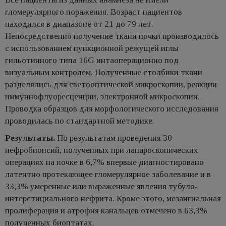
гломерулярного поражения. Возраст пациентов
находился в диапазоне от 21 до 79 лет.
Непосредственно получение ткани почки производилось
с использованием пункционной режущей иглы
гильотинного типа 16G интаоперационно под
визуальным контролем. Полученные столбики ткани
разделялись для светооптической микроскопии, реакции
иммуннофлуоресценции, электронной микроскопии.
Проводка образцов для морфологического исследования
проводилась по стандартной методике.
Результаты.
По результатам проведения 30
нефробиопсий, полученных при лапароскопических
операциях на почке в 6,7% впервые диагностировано
латентно протекающее гломерулярное заболевание и в
33,3% умеренные или выраженные явления тубуло-
интерстициального нефрита. Кроме этого, мезангиальная
пролиферация и атрофия канальцев отмечено в 63,3%
полученных биоптатах.