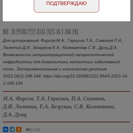
ПОДТВЕРЖДАЮ
Статья на русском
Статья на английском
DOI: 10.29188/2222-8543-2023-16-1-188-194
Для цитирования: Фирсов М.А., Гаркуша Т.А., Симонов П.А.,
Лалетин Д.И., Безруков Е.А., Колеватова С.В., Дунц Д.А.
Возможности интраоперационной лапароскопической
нефробиопсии для диагностики латентных заболеваний
почки. Экспериментальная и клиническая урология
2023;16(1):188-194; https://doi.org/10.29188/2222-8543-2023-16-
1-188-194
М.А. Фирсов, Т.А. Гаркуша, П.А. Симонов,
Д.И. Лалетин, Е.А. Безруков, С.В. Колеватова,
Д.А. Дунц
1038