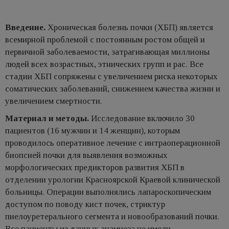
Введение.
Хроническая болезнь почки (ХБП) является
всемирной проблемой с постоянным ростом общей и
первичной заболеваемости, затрагивающая миллионы
людей всех возрастных, этнических групп и рас. Все
стадии ХБП сопряжены с увеличением риска некоторых
соматических заболеваний, снижением качества жизни и
увеличением смертности.
Материал и методы.
Исследование включило 30
пациентов (16 мужчин и 14 женщин), которым
проводилось оперативное лечение с интраоперационной
биопсией почки для выявления возможных
морфологических предикторов развития ХБП в
отделении урологии Красноярской Краевой клинической
больницы. Операции выполнялись лапароскопическим
доступом по поводу кист почек, стриктур
пиелоуретерального сегмента и новообразований почки.
Все пациенты из данных анамнеза не имели