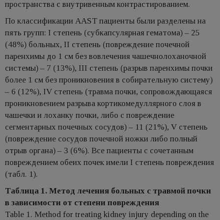
пространства с внутривенным контрастированием.
По классификации AAST пациенты были разделены на
пять групп: I степень (субкапсулярная гематома) – 25
(48%) больных, II степень (повреждение почечной
паренхимы до 1 см без вовлечения чашечнолоханочной
системы) – 7 (13%), III степень (разрыв паренхимы почки
более 1 см без проникновения в собирательную систему)
– 6 (12%), IV степень (травма почки, сопровождающаяся
проникновением разрыва кортикомедуллярного слоя в
чашечки и лоханку почки, либо с повреждение
сегментарных почечных сосудов) – 11 (21%), V степень
(повреждение сосудов почечной ножки либо полный
отрыв органа) – 3 (6%). Все пациенты с сочетанным
повреждением обеих почек имели I степень повреждения
(табл. 1).
Таблица 1. Метод лечения больных с травмой почки
в зависимости от степени повреждения
Table 1. Method for treating kidney injury depending on the