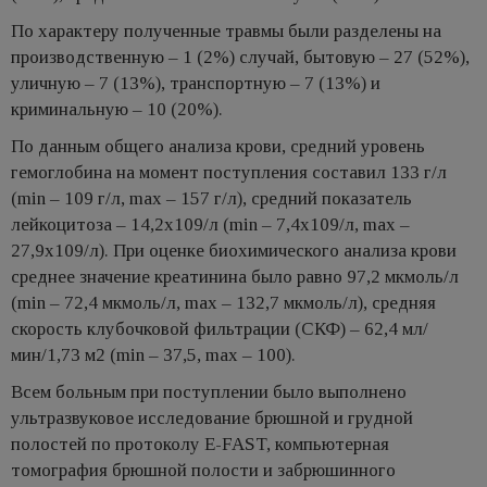
По характеру полученные травмы были разделены на
производственную – 1 (2%) случай, бытовую – 27 (52%),
уличную – 7 (13%), транспортную – 7 (13%) и
криминальную – 10 (20%).
По данным общего анализа крови, средний уровень
гемоглобина на момент поступления составил 133 г/л
(min – 109 г/л, max – 157 г/л), средний показатель
лейкоцитоза – 14,2х109/л (min – 7,4х109/л, max –
27,9х109/л). При оценке биохимического анализа крови
среднее значение креатинина было равно 97,2 мкмоль/л
(min – 72,4 мкмоль/л, max – 132,7 мкмоль/л), средняя
скорость клубочковой фильтрации (СКФ) – 62,4 мл/
мин/1,73 м2 (min – 37,5, max – 100).
Всем больным при поступлении было выполнено
ультразвуковое исследование брюшной и грудной
полостей по протоколу E-FAST, компьютерная
томография брюшной полости и забрюшинного