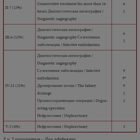
Conservative treatment for more than 24
6
II-7 (13%)
hours Диагностическая ангиография /
​​​​​​​1
Diagnostic angiography
Диагностическая ангиография /
6
III-6 (12%)
Diagnostic angiography Селективная
​​​​​​​2
эмболизация / Selective embolization
Диагностическая ангиография /
Diagnostic angiography
Селективная эмболизация / Selective
9
embolization
9*
IV-11 (21%)
Дренирование почки / The kidney
9
drainage
2
Органосохраняющие операции / Organ-
​​​​​​​2
saving operation
​​​​​​​Нефрэктомия / Nephrectomy
V-3 (6%)
Нефрэктомия / Nephrectomy
3
* у 2 пациентов – без эффекта