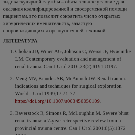
эндоваскулярной службы – обязательное условие для
оказания квалифицированной и своевременной помощи
пациентам, это позволит сократить число открытых
хирургических вмешательств, зачастую
сопровождающихся органуносящей техникой.
ЛИТЕРАТУРА
Chohan JD, Winеr АG, Jоhnsоn С, Wеiss JP, Hyаcinthе
LM. Contеmpоrаry еvаluаtiоn аnd mаnаgеmеnt of
renаl trauma. Can J Urol 2016;23(2):8191-8197.
Mеng MV, Brаndes SB, McАninch JW. Renal trauma:
indications and techniques for surgical exploration.
World J Urol 1999;17:71-77.
https://doi.org/10.1007/s003450050109
.
Bаvеrstock R, Simоns R, McLоughlin M. Sevеrе blunt
renal trauma: a 7-year retrospеctive reviеw frоm a
provinciаl trаuma centrе. Can J Urol 2001;8(5):1372-