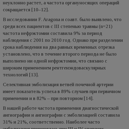
неуклонно растет, а частота органуносящих операций
сокращается [10–12].
В исследовании F. Aragona и соавт. было выявлено, что
среди всех пациентов с III степенью травмы (n=21)
частота нефрэктомии составила 9% за период
наблюдения с 2001 по 2010 год. Однако при разделении
срока наблюдения на два равных временных отрезка
установлено, что в течение второго периода не было
выполнено ни одной нефрэктомии, что связано с
широким применением рентгенэндоваскулярных
технологий [13].
Селективная эмболизация ветвей почечной артерии
имеет показатель успеха в 89% случаев при первичном
применении и в 82% – при повторном [14].
В нашей работе частота применения диагностической
ангиографии и ангиографии с эмболизацией составила
31% и 21%, соответственно. Наиболее часто
эмболизация применялась при III и IV степенях