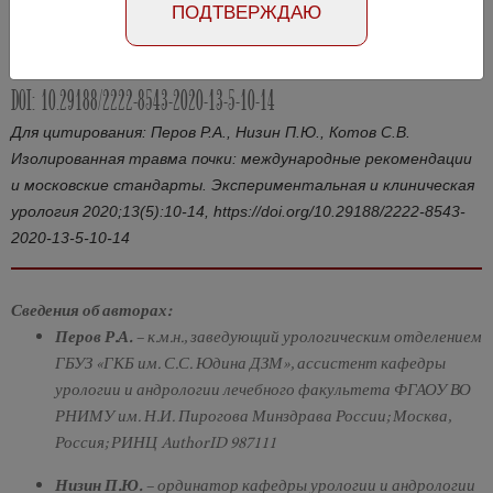
ПОДТВЕРЖДАЮ
Абстракт на английском языке
Номер №5, 2020
- стр. 10-14
DOI: 10.29188/2222-8543-2020-13-5-10-14
Для цитирования: Перов Р.А., Низин П.Ю., Котов С.В.
Изолированная травма почки: международные рекомендации
и московские стандарты. Экспериментальная и клиническая
урология 2020;13(5):10-14, https://doi.org/10.29188/2222-8543-
2020-13-5-10-14
Сведения об авторах:
Перов Р.А.
– к.м.н., заведующий урологическим отделением
ГБУЗ «ГКБ им. С.С. Юдина ДЗМ», ассистент кафедры
урологии и андрологии лечебного факультета ФГАОУ ВО
РНИМУ им. Н.И. Пирогова Минздрава России; Москва,
Россия; РИНЦ AuthorID 987111
Низин П.Ю.
– ординатор кафедры урологии и андрологии