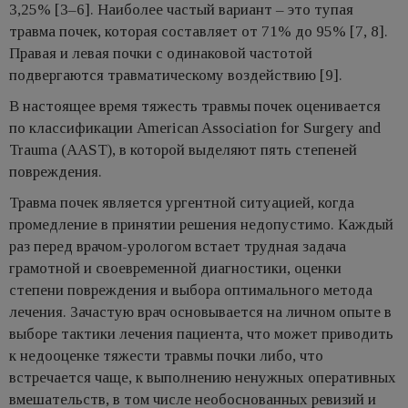
3,25% [3–6].
Наиболее частый вариант – это тупая
травма почек, которая составляет от 71% до 95% [7, 8].
Правая и левая почки с одинаковой частотой
подвергаются травматическому воздействию [9].
В настоящее время тяжесть травмы почек оценивается
по классификации American Association for Surgery and
Trauma (AAST), в которой выделяют пять степеней
повреждения.
Травма почек является ургентной ситуацией, когда
промедление в принятии решения недопустимо.
Каждый
раз перед врачом-урологом встает трудная задача
грамотной и своевременной диагностики, оценки
степени повреждения и выбора оптимального метода
лечения.
Зачастую врач основывается на личном опыте в
выборе тактики лечения пациента, что может приводить
к недооценке тяжести травмы почки либо, что
встречается чаще, к выполнению ненужных оперативных
вмешательств, в том числе необоснованных ревизий и