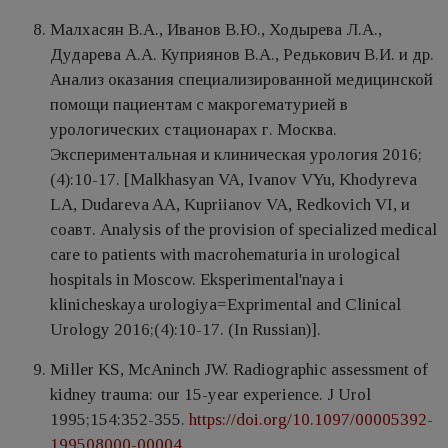
Малхасян В.А., Иванов В.Ю., Ходырева Л.А.,
Дударева А.А. Куприянов В.А., Редькович В.И. и др.
Анализ оказания специализированной медицинской
помощи пациентам с макрогематурией в
урологических стационарах г. Москва.
Экспериментальная и клиническая урология 2016;
(4):10-17. [Malkhasyan VA, Ivanov VYu, Khodyreva
LA, Dudareva AA, Kupriianov VA, Redkovich VI, и
соавт. Analysis of the provision of specialized medical
care to patients with macrohematuria in urological
hospitals in Moscow. Eksperimental'naya i
klinicheskaya urologiya=Exprimental and Clinical
Urology 2016;(4):10-17. (In Russian)].
Millеr KS, McАninch JW. Radiographic assessment of
kidney trauma: our 15-year experience. J Urоl
1995;154:352-355.
https://doi.org/10.1097/00005392-
199508000-00004
.