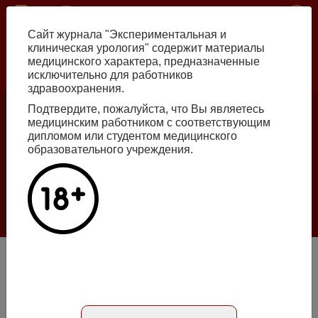
Перейти
ISSN print 2222-8543 ISSN online 2712-8571 10.29188/2222-8543
к
Сайт журнала "Экспериментальная и
основному
клиническая урология" содержит материалы
содержанию
медицинского характера, предназначенные
исключительно для работников
Russian
English
здравоохранения.
Подтвердите, пожалуйста, что Вы являетесь
медицинским работником с соответствующим
Номер №2, 2026
дипломом или студентом медицинского
образовательного учреждения.
Галлюцинации больших языковых моделей
в клинической урологии
Подробнее
Изолированная травма почки: международные
рекомендации и московские стандарты
Абстракт на русском языке