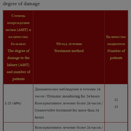
degree of damage
Степень
повреждения
почки (ASST) и
количество
Количество
больных
Метод лечения
пациентов
The degree of
​​​​​​​Treatment method
​​​​​​​Number of
damage to the
patients
kidney (ASST)
and number of
patients
Динамическое наблюдение в течение 24
часов / Dynamic monitoring for 24 hours
12
I-25 (48%)
Консервативное лечение более 24 часов /
​​​​​​​13
Conservative treatment for more than 24
hours
Консервативное лечение более 24 часов /