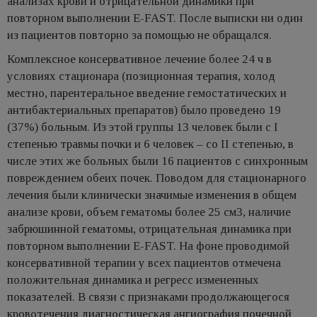
анализах крови и отрицательной динамики при
повторном выполнении E-FAST. После выписки ни один
из пациентов повторно за помощью не обращался.
Комплексное консервативное лечение более 24 ч в
условиях стационара (позиционная терапия, холод
местно, парентеральное введение гемостатических и
антибактериальных препаратов) было проведено 19
(37%) больным. Из этой группы 13 человек были с I
степенью травмы почки и 6 человек – со II степенью, в
числе этих же больных были 16 пациентов с синхронным
повреждением обеих почек. Поводом для стационарного
лечения были клинически значимые изменения в общем
анализе крови, объем гематомы более 25 см3, наличие
забрюшинной гематомы, отрицательная динамика при
повторном выполнении E-FAST. На фоне проводимой
консервативной терапии у всех пациентов отмечена
положительная динамика и регресс измененных
показателей. В связи с признаками продолжающегося
кровотечения диагностическая ангиография почечной