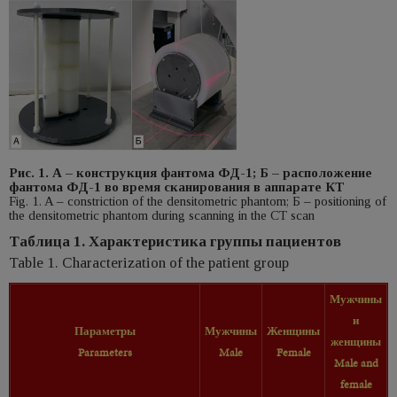
Рис. 1. А – конструкция фантома ФД-1; Б – расположение
фантома ФД-1 во время сканирования в аппарате КТ
Fig. 1. A – сonstriction of the densitometric phantom; Б – рositioning of
the densitometric phantom during scanning in the CT scan
Таблица 1. Характеристика группы пациентов
Table 1. Characterization of the patient group
Мужчины
и
Параметры
Мужчины
Женщины
женщины
Parameters
Male
Female
Male
and
female