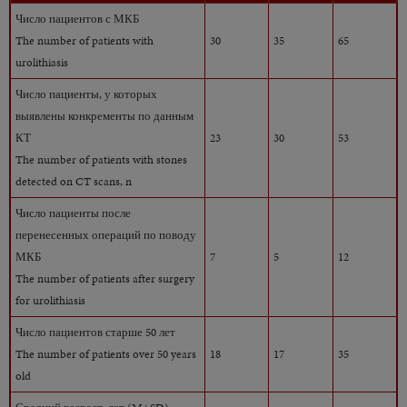
Число пациентов с МКБ
The number of patients with
30
35
65
urolithiasis
Число пациенты, у которых
выявлены конкременты по данным
КТ
23
30
53
The number of patients with stones
detected on CT scans, n
Число пациенты после
перенесенных операций по поводу
МКБ
7
5
12
The number of patients after surgery
for urolithiasis
Число пациентов старше 50 лет
The number of patients over 50 years
18
17
35
old