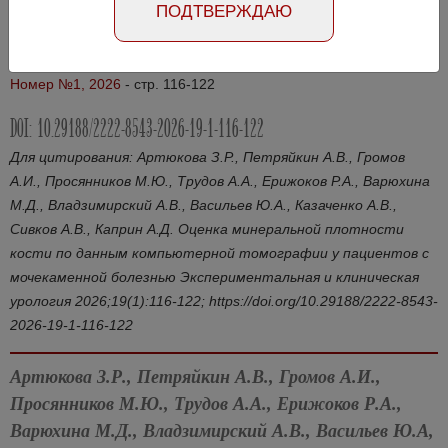
ПОДТВЕРЖДАЮ
Абстракт на русском языке
Абстракт на английском языке
Номер №1, 2026
- стр. 116-122
DOI: 10.29188/2222-8543-2026-19-1-116-122
Для цитирования: Артюкова З.Р., Петряйкин А.В., Громов
А.И., Просянников М.Ю., Трудов А.А., Ерижоков Р.А., Варюхина
М.Д., Владзимирский А.В., Васильев Ю.А., Казаченко А.В.,
Сивков А.В., Каприн А.Д. Оценка минеральной плотности
кости по данным компьютерной томографии у пациентов с
мочекаменной болезнью Экспериментальная и клиническая
урология 2026;19(1):116-122; https://doi.org/10.29188/2222-8543-
2026-19-1-116-122
Артюкова З.Р., Петряйкин А.В., Громов А.И.,
Просянников М.Ю., Трудов А.А., Ерижоков Р.А.,
Варюхина М.Д., Владзимирский А.В., Васильев Ю.А,