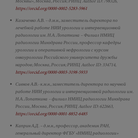
Москвы», Москва, Россия; РИНЦ Author ID: 798326,
https://orcid.org/0000-0002-5283-5961
Казаченко А.В. – д.м.н., заместитель директора по
лечебной работе НИИ урологии и интервенционной
радиологии им. Н.А. Лопаткина – Филиал НМИЦ
радиологии Минздрава России, профессор кафедры
урологии и оперативной нефрологии с курсом
онкоурологии Российского университета дружбы
народов; Мοсква, Рοссия; РИНЦ Author ID: 334714,
https://orcid.org/0000-0003-3198-5933
Сивков А.В.- к.м.н., заместитель директора по научной
работе НИИ урологии и интервенционной радиологии им.
Н.А. Лопаткина – филиал НМИЦ радиологии Минздрава
России, Москва, Россия; РИНЦ Author ID: 622663,
https://orcid.org/0000-0001-8852-6485
Каприн А.Д. – д.м.н., профессор, академик РАН,
генеральный директор ФГБУ «НМИЦ радиологии»