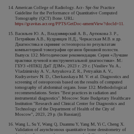
American College of Radiology. Acr- Spr-Ssr Practice
Guideline for the Performance of Quantitative Computed
Tomography (QCT) Bone. URL:
https://gravitas.acr.org/PPTS/GetDoc-umentView?docId=11.
Васильев Ю. А., Владзимирский А. В., Артюкова З. Р.,
Петряйкин А.В., Кудрявцев Н.Д., Черкасская М.В. и др.
Диагностика и скрининг остеопороза по результатам
компьютерной томографии органов брюшной полости.
Выпуск 132. Методические рекомендации. Серия «Лучшие
практики лучевой и инструментальной диагностики». М.:
ГБУЗ «НПКЦ ДиТ ДЗМ», 2023 г. 29 с. [Vasiliev Yu. A.,
Vladzimirsky A. V., Artyukova Z. R., Petryaikin A. V.,
Kudryavtsev N. D., Cherkasskaya M. V. et al. Diagnostics and
screening of osteoporosis based on the results of computed
tomography of abdominal organs. Issue 132. Methodological
recommendations. Series "Best practices in radiation and
instrumental diagnostics". Moscow: State Budgetary Healthcare
Institution "Research and Clinical Center for Diagnostics and
Technology of the Department of Health of the City of
Moscow", 2023, 29 p. (In Russian)].
Wang L, Su Y, Wang Q, Duanmu Y, Yang M, Yi C, Cheng X.
Validation of asynchronous quantitative bone densitometry of