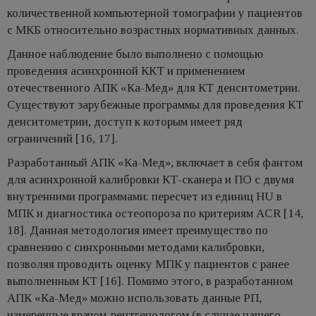
количественной компьютерной томографии у пациентов
с МКБ относительно возрастных нормативных данных.
Данное наблюдение было выполнено с помощью
проведения асинхронной ККТ и применением
отечественного АПК «Ка-Мед» для КТ денситометрии.
Существуют зарубежные программы для проведения КТ
денситометрии, доступ к которым имеет ряд
ограничений [16, 17].
Разработанный АПК «Ка-Мед», включает в себя фантом
для асинхронной калибровки КТ-сканера и ПО с двумя
внутренними программами: пересчет из единиц HU в
МПК и диагностика остеопороза по критериям ACR [14,
18]. Данная методология имеет преимущество по
сравнению с синхронными методами калибровки,
позволяя проводить оценку МПК у пациентов с ранее
выполненным КТ [16]. Помимо этого, в разработанном
АПК «Ка-Мед» можно использовать данные РП,
измеренные врачом-рентгенологом (в случае нашего