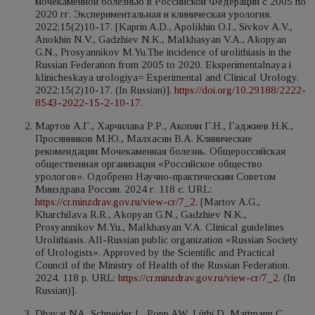
мочекаменной болезнью в Российской Федерации с 2005 по
2020 гг. Экспериментальная и клиническая урология.
2022;15(2)10-17. [Kaprin A.D., Apolikhin O.I., Sivkov A.V.,
Anokhin N.V., Gadzhiev N.K., Malkhasyan V.A., Akopyan
G.N., Prosyannikov M.Yu.The incidence of urolithiasis in the
Russian Federation from 2005 to 2020. Eksperimentalnaya i
klinicheskaya urologiya= Experimental and Clinical Urology.
2022;15(2)10-17. (In Russian)].
https://doi.org/10.29188/2222-
8543-2022-15-2-10-17.
Мартов А.Г., Харчилава Р.Р., Акопян Г.Н., Гаджиев Н.К.,
Просянников М.Ю., Малхасян В.А. Клинические
рекомендации Мочекаменная болезнь. Общероссийская
общественная организация «Российское общество
урологов». Одобрено Научно-практическим Советом
Минздрава России. 2024 г. 118 с. URL:
https://cr.minzdrav.gov.ru/view-cr/7_2
. [Martov A.G.,
Kharchilava R.R., Akopyan G.N., Gadzhiev N.K.,
Prosyannikov M.Yu., Malkhasyan V.A. Clinical guidelines
Urolithiasis. All-Russian public organization «Russian Society
of Urologists». Approved by the Scientific and Practical
Council of the Ministry of Health of the Russian Federation.
2024. 118 p. URL:
https://cr.minzdrav.gov.ru/view-cr/7_2.
(In
Russian)].
Dhayat NA, Schneider L, Popp AW, Lüthi D, Mattmann C,