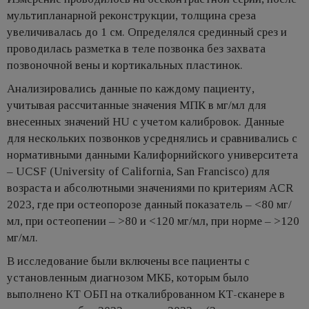
мультипланарной реконструкции, толщина среза
увеличивалась до 1 см. Определялся срединный срез и
проводилась разметка в теле позвонка без захвата
позвоночной вены и кортикальных пластинок.
Анализировались данные по каждому пациенту,
учитывая рассчитанные значения МПК в мг/мл для
внесенных значений HU с учетом калибровок. Данные
для нескольких позвонков усреднялись и сравнивались с
нормативными данными Калифорнийского университета
– UCSF (University of California, San Francisco) для
возраста и абсолютными значениями по критериям ACR
2023, где при остеопорозе данный показатель – <80 мг/
мл, при остеопении – >80 и <120 мг/мл, при норме – >120
мг/мл.
В исследование были включены все пациенты с
установленным диагнозом МКБ, которым было
выполнено КТ ОБП на откалиброванном КТ-сканере в