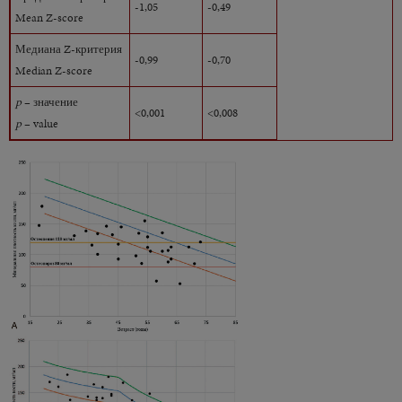
-1,05
-0,49
Mean Z-score
Медиана Z-критерия
-0,99
-0,70
Median Z-score
p
– значение
<0,001
<0,008
p
– value