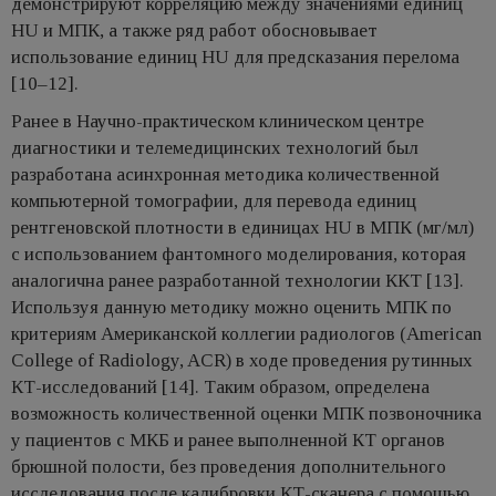
демонстрируют корреляцию между значениями единиц
HU и МПК, а также ряд работ обосновывает
использование единиц HU для предсказания перелома
[10–12].
Ранее в Научно-практическом клиническом центре
диагностики и телемедицинских технологий был
разработана асинхронная методика количественной
компьютерной томографии, для перевода единиц
рентгеновской плотности в единицах HU в МПК (мг/мл)
с использованием фантомного моделирования, которая
аналогична ранее разработанной технологии ККТ [13].
Используя данную методику можно оценить МПК по
критериям Американской коллегии радиологов (American
College of Radiology, ACR) в ходе проведения рутинных
КТ-исследований [14]. Таким образом, определена
возможность количественной оценки МПК позвоночника
у пациентов с МКБ и ранее выполненной КТ органов
брюшной полости, без проведения дополнительного
исследования после калибровки КТ-сканера с помощью