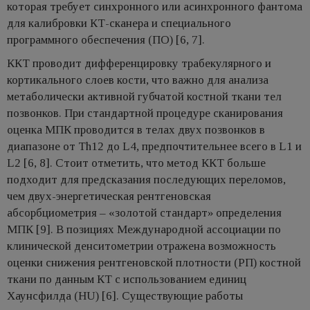
которая требует синхронного или асинхронного фантома
для калибровки КТ-сканера и специального
программного обеспечения (ПО) [6, 7].
ККТ проводит дифференцировку трабекулярного и
кортикального слоев кости, что важно для анализа
метаболически активной губчатой костной ткани тел
позвонков. При стандартной процедуре сканирования
оценка МПК проводится в телах двух позвонков в
диапазоне от Th12 до L4, предпочтительнее всего в L1 и
L2 [6, 8]. Стоит отметить, что метод ККТ больше
подходит для предсказания последующих переломов,
чем двух-энергетическая рентгеновская
абсорбциометрия – «золотой стандарт» определения
МПК [9]. В позициях Международной ассоциации по
клинической денситометрии отражена возможность
оценки снижения рентгеновской плотности (РП) костной
ткани по данным КТ с использованием единиц
Хаунсфилда (HU) [6]. Существующие работы