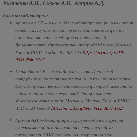
Казаченко А.В., Сивков А.В., Каприн А.Д.
Сведения об авторах:
Артюкова З.Р. – м.н.с. отдела стандартизации и контроля
качества Научно-практического клинического центра
диагностики и телемедицинских технологий
Департамента здравоохранения города Москвы, Москва,
Россия; РИНЦ Author ID: 1065545,
https://orcid.org/0000-
0003-2960-9787
Петряйкин А.В. – д.м.н., доцент, главный научный
сотрудник отдела стандартизации и контроля качества
Научно-практического клинического центра диагностики
и телемедицинских технологий Департамента
здравоохранения города Москвы», Москва, Роcсия; РИНЦ
Author ID: 568598,
https://orcid.org/0000-0003-1694-4682
Громов А.И. – д.м.н., профессор, руководитель группы
лучевых методов диагностики и лечения отдела
онкоурологии НИИ урологии и интервенционной