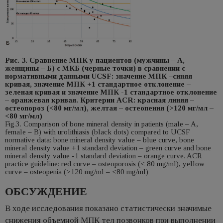
Рис. 3. Сравнение МПК у пациентов (мужчины – А,
женщины – Б) с МКБ (черные точки) в сравнении с
нормативными данными UCSF: значение МПК –синяя
кривая, значение МПК +1 стандартное отклонение –
зеленая кривая и значение МПК -1 стандартное отклонение
– оранжевая кривая. Критерии ACR: красная линяя –
остеопороз (<80 мг/мл), желтая – остеопения (>120 мг/мл –
<80 мг/мл)
Fig.3. Comparison of bone mineral density in patients (male – A,
female – B) with urolithiasis (black dots) compared to UCSF
normative data: bone mineral density value – blue curve, bone
mineral density value +1 standard deviation – green curve and bone
mineral density value -1 standard deviation – orange curve. ACR
practice guideline: red curve – osteoporosis (< 80 mg/ml), yellow
curve – osteopenia (>120 mg/ml – <80 mg/ml)
ОБСУЖДЕНИЕ
В ходе исследования показано статистически значимые
снижения объемной МПК тел позвонков при выполнении