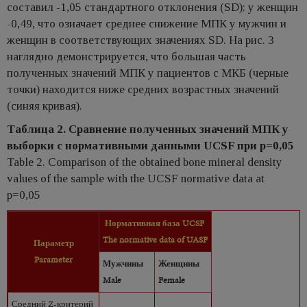
составил -1,05 стандартного отклонения (SD); у женщин
-0,49, что означает среднее снижение МПК у мужчин и
женщин в соответствующих значениях SD. На рис. 3
наглядно демонстрируется, что большая часть
полученных значений МПК у пациентов с МКБ (черные
точки) находится ниже средних возрастных значений
(синяя кривая).
Таблица 2. Сравнение полученных значений МПК у
выборки с нормативными данными UCSF при p=0,05
Table 2. Comparison of the obtained bone mineral density
values of the sample with the UCSF normative data at
p=0,05
Нормативная база UCSF
The
normative
data
of
UASF
Параметр
Parameter
Мужчины
Женщины
Male
Female
Средний Z-критерий