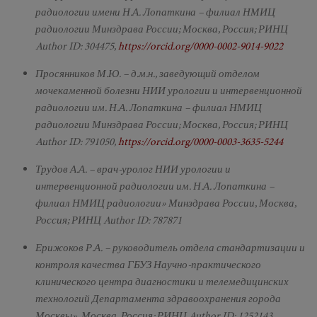
радиологии имени Н.А. Лопаткина – филиал НМИЦ
радиологии Минздрава России; Москва, Россия; РИНЦ
Author ID: 304475,
https://orcid.org/0000-0002-9014-9022
Просянников М.Ю. – д.м.н., заведующий отделом
мочекаменной болезни НИИ урологии и интервенционной
радиологии им. Н.А. Лопаткина – филиал НМИЦ
радиологии Минздрава России; Москва, Россия; РИНЦ
Author ID: 791050,
https://orcid.org/0000-0003-3635-5244
Трудов А.А. – врач-уролог НИИ урологии и
интервенционной радиологии им. Н.А. Лопаткина –
филиал НМИЦ радиологии» Минздрава России, Москва,
Россия; РИНЦ Author ID: 787871
Ерижоков Р.А. – руководитель отдела стандартизации и
контроля качества ГБУЗ Научно-практического
клинического центра диагностики и телемедицинских
технологий Департамента здравоохранения города
Москвы», Москва, Россия; РИНЦ Author ID: 1252143,