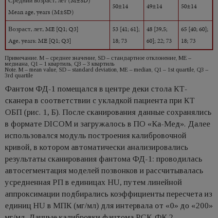
Средний возраст, лет (M±SD)
50±14
49±14
50±14
Mean age, years (M±SD)
Возраст, лет, ME [Q1; Q3]
53 [41; 61];
48 [39,5;
65 [40; 60];
Age, years: ME [Q1; Q3]
18; 73
60]; 22; 73
18; 73
Примечание. М – среднее значение, SD – стандартное отклонение, ME –
медиана, Q1 – 1 квартиль, Q3 – 3 квартиль
Note. M – mean value, SD – standard deviation, ME – median, Q1 – 1st quartile, Q3 –
3rd quartile
Фантом ФД-1 помещался в центре деки стола КТ-
сканера в соответствии с укладкой пациента при КТ
ОБП (рис. 1, Б). После сканирования данные сохранялись
в формате DICOM и загружалось в ПО «Ка-Мед». Далее
использовался модуль построения калибровочной
кривой, в котором автоматически анализировались
результаты сканирования фантома ФД-1: проводилась
автосегментация моделей позвонков и рассчитывалась
усредненная РП в единицах HU, путем линейной
аппроксимации подбирались коэффициенты пересчета из
единиц HU в МПК (мг/мл) для интервала от «0» до «200»
мг/мл. Данные калибровки фантома РСК-ФК 2