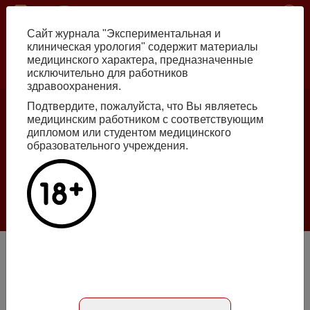
Перейти
ISSN print 2222-8543 ISSN online 2712-8571 10.29188/2222-8543
к
Сайт журнала "Экспериментальная и
основному
клиническая урология" содержит материалы
содержанию
медицинского характера, предназначенные
исключительно для работников
Russian
English
здравоохранения.
Подтвердите, пожалуйста, что Вы являетесь
медицинским работником с соответствующим
Номер №2, 2026
дипломом или студентом медицинского
образовательного учреждения.
Галлюцинации больших языковых моделей
в клинической урологии
Подробнее
Оценка минеральной плотности кости по данным
компьютерной томографии у пациентов с мочекаменной
болезнью