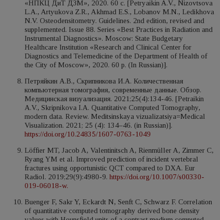
«НПКЦ ДиТ ДЗМ», 2020. 60 с. [Petryaikin A.V., Nizovtsova
L.A., Artyukova Z.R., Akhmad E.S., Lobanov M.N., Ledikhova
N.V. Osteodensitometry. Guidelines. 2nd edition, revised and
supplemented. Issue 88. Series «Best Practices in Radiation and
Instrumental Diagnostics». Moscow: State Budgetary
Healthcare Institution «Research and Clinical Center for
Diagnostics and Telemedicine of the Department of Health of
the City of Moscow», 2020. 60 p. (In Russian)].
Петряйкин А.В., Скрипникова И.А. Количественная
компьютерная томография, современные данные. Обзор.
Медицинская визуализация. 2021;25(4):134-46. [Petraikin
A.V., Skripnikova I.A. Quantitative Computed Tomography,
modern data. Review. Meditsinskaya vizualizatsiya=Medical
Visualization. 2021; 25 (4): 134–46. (in Russian)].
https://doi.org/10.24835/1607-0763-1049
Löffier MT, Jacob A, Valentinitsch A, Rienmüller A, Zimmer C,
Ryang YM et al. Improved prediction of incident vertebral
fractures using opportunistic QCT compared to DXA. Eur
Radiol. 2019;29(9):4980-9.
https://doi.org/10.1007/s00330-
019-06018-w.
Buenger F, Sakr Y, Eckardt N, Senft C, Schwarz F. Correlation
of quantitative computed tomography derived bone density
values with Hounsfield units of a contrast medium computed