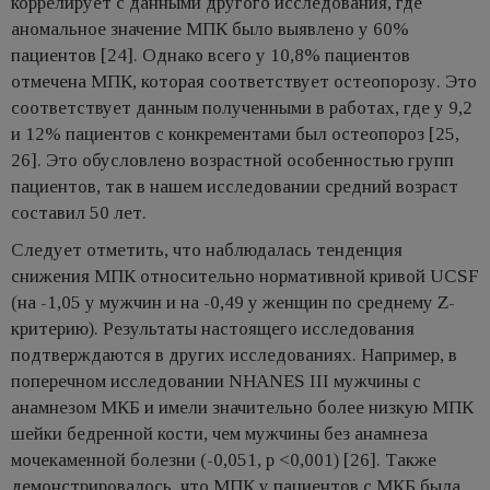
коррелирует с данными другого исследования, где
аномальное значение МПК было выявлено у 60%
пациентов [24]. Однако всего у 10,8% пациентов
отмечена МПК, которая соответствует остеопорозу. Это
соответствует данным полученными в работах, где у 9,2
и 12% пациентов с конкрементами был остеопороз [25,
26]. Это обусловлено возрастной особенностью групп
пациентов, так в нашем исследовании средний возраст
составил 50 лет.
Следует отметить, что наблюдалась тенденция
снижения МПК относительно нормативной кривой UCSF
(на -1,05 у мужчин и на -0,49 у женщин по среднему Z-
критерию). Результаты настоящего исследования
подтверждаются в других исследованиях. Например, в
поперечном исследовании NHANES III мужчины с
анамнезом МКБ и имели значительно более низкую МПК
шейки бедренной кости, чем мужчины без анамнеза
мочекаменной болезни (-0,051, p <0,001) [26]. Также
демонстрировалось, что МПК у пациентов с МКБ была