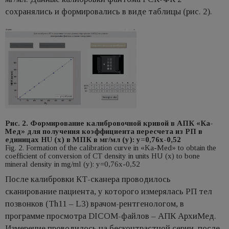
сохранялись и формировались в виде таблицы (рис. 2).
Рис. 2. Формирование калибровочной кривой в АПК «Ка-
Мед» для получения коэффициента пересчета из РП в
единицах HU (x) в МПК в мг/мл (y): y=0,76x-0,52
Fig. 2. Formation of the calibration curve in «Ka-Med» to obtain the
coefficient of conversion of CT density in units HU (x) to bone
mineral density in mg/ml (y): y=0,76x-0,52
После калибровки КТ-сканера проводилось
сканирование пациента, у которого измерялась РП тел
позвонков (Th11 – L3) врачом-рентгенологом, в
программе просмотра DICOM-файлов – АПК АрхиМед.
Измерение проводилось на бесконтрастной серии, после