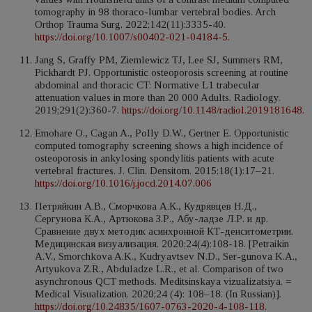
tomography in 98 thoraco-lumbar vertebral bodies. Arch
Orthop Trauma Surg. 2022;142(11):3335-40.
https://doi.org/10.1007/s00402-021-04184-5.
Jang S, Graffy PM, Ziemlewicz TJ, Lee SJ, Summers RM,
Pickhardt PJ. Opportunistic osteoporosis screening at routine
abdominal and thoracic CT: Normative L1 trabecular
attenuation values in more than 20 000 Adults. Radiology.
2019;291(2):360-7.
https://doi.org/10.1148/radiol.2019181648.
Emohare O., Cagan A., Polly D.W., Gertner E. Opportunistic
computed tomography screening shows a high incidence of
osteoporosis in ankylosing spondylitis patients with acute
vertebral fractures. J. Clin. Densitom. 2015;18(1):17–21.
https://doi.org/10.1016/j.jocd.2014.07.006
Петряйкин А.В., Сморчкова А.К., Кудрявцев Н.Д.,
Сергунова К.А., Артюкова З.Р., Абу-ладзе Л.Р. и др.
Сравнение двух методик асинхронной КТ-денситометрии.
Медицинская визуализация. 2020;24(4):108-18. [Petraikin
A.V., Smorchkova A.K., Kudryavtsev N.D., Ser-gunova K.A.,
Artyukova Z.R., Abduladze L.R., et al. Comparison of two
asynchronous QCT methods. Meditsinskaya vizualizatsiya. =
Medical Visualization. 2020;24 (4): 108–18. (In Russian)].
https://doi.org/10.24835/1607-0763-2020-4-108-118.