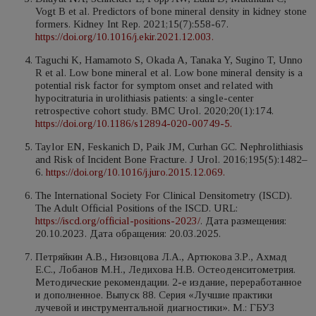
Vogt B et al. Predictors of bone mineral density in kidney stone
formers. Kidney Int Rep. 2021;15(7):558-67.
https://doi.org/10.1016/j.ekir.2021.12.003.
Taguchi K, Hamamoto S, Okada A, Tanaka Y, Sugino T, Unno
R et al. Low bone mineral et al. Low bone mineral density is a
potential risk factor for symptom onset and related with
hypocitraturia in urolithiasis patients: a single-center
retrospective cohort study. BMC Urol. 2020;20(1):174.
https://doi.org/10.1186/s12894-020-00749-5.
Taylor EN, Feskanich D, Paik JM, Curhan GC. Nephrolithiasis
and Risk of Incident Bone Fracture. J Urol. 2016;195(5):1482–
6.
https://doi.org/10.1016/j.juro.2015.12.069.
The International Society For Clinical Densitometry (ISCD).
The Adult Official Positions of the ISCD. URL:
https://iscd.org/official-positions-2023/
. Дата размещения:
20.10.2023. Дата обращения: 20.03.2025.
Петряйкин А.В., Низовцова Л.А., Артюкова З.Р., Ахмад
Е.С., Лобанов М.Н., Ледихова Н.В. Остеоденситометрия.
Методические рекомендации. 2-е издание, переработанное
и дополненное. Выпуск 88. Серия «Лучшие практики
лучевой и инструментальной диагностики». М.: ГБУЗ