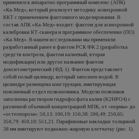
применялся аппаратно-программный комплекс (АПК)
«Ка-Мед», который реализует методику асинхронной
ККТ с применением фантомного моделирования. В
состав АПК «Ка-Мед» входит: фантом для асинхронной
калибровки КТ-сканера и программное обеспечение (ПО)
«Ка-Мед». В нашем исследовании мы применяли
разработанный ранее в фантом РСК ФК 2 (разработка
средств контроля, фантом калиевый, вторая
модификация) или другое название фантом
денситометрический (ФД-1). Фантом представляет
собой полый цилиндр, который заполнен водой. В
цилиндре размещена конструкция, имитирующая
поясничный отдел позвоночника. Модели позвонков
заполнены раствором гидрофосфата калия (K2HPO4) с
различной объемной концентрацией МПК, от «нормы» до
«остеопороза»: 50,13; 100,19; 150,38; 200,49; 250,65;
350,79; 450,10; 551,21. Парафиновые накладки толщиной
38 мм имитируют подкожно-жировую клетчатку (рис. 1).