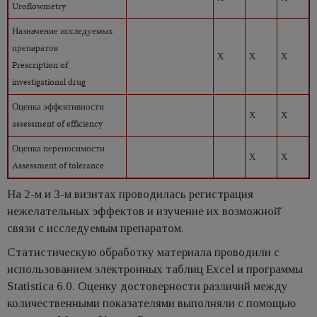
Uroflowmetry
Назначение исследуемых
препаратов
Х
Х
Х
Prescription of
investigational drug
Оценка эффективности
Х
Х
assessment of efficiency
Оценка переносимости
Х
Х
Assessment of tolerance
На 2-м и 3-м визитах проводилась регистрация
нежелательных эффектов и изучение их возможной̆
связи с исследуемым препаратом.
Статистическую обработку материала проводили с
использованием электронных таблиц Exсel и программы
Statistica 6.0. Оценку достоверности различий между
количественными показателями выполняли с помощью