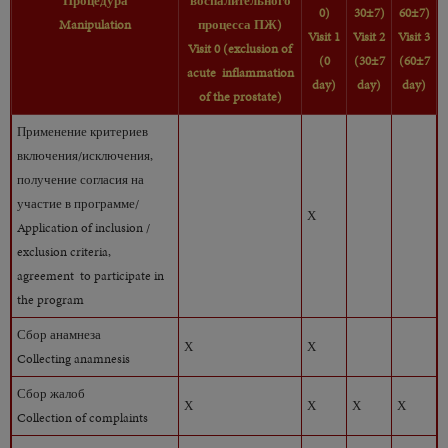
Процедура
воспалительного
0)
30±7)
60±7)
Manipulation
процесса ПЖ)
Visit 1
Visit 2
Visit 3
Visit 0 (exclusion of
(0
(30±7
(60±7
acute
inflammation
day)
day)
day)
of the prostate)
Применение критериев
включения/исключения,
получение согласия на
участие в программе/
Х
Application of inclusion /
exclusion criteria,
agreement to participate in
the program
Сбор анамнеза
Х
Х
Collecting anamnesis
Сбор жалоб
Х
Х
Х
Х
Collection of complaints