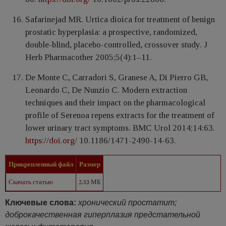
Safarinejad MR. Urtica dioica for treatment of benign
prostatic hyperplasia: a prospective, randomized,
double-blind, placebo-controlled, crossover study. J
Herb Pharmacother 2005;5(4):1–11.
De Monte C, Carradori S, Granese A, Di Pierro GB,
Leonardo C, De Nunzio C. Modern extraction
techniques and their impact on the pharmacological
profile of Serenoa repens extracts for the treatment of
lower urinary tract symptoms. BMC Urol 2014;14:63.
https://doi.org/
10.1186/1471-2490-14-63.
Прикрепленный файл
Размер
Скачать статью
2.53 МБ
Ключевые слова:
хронический простатит;
доброкачественная гиперплазия предстательной