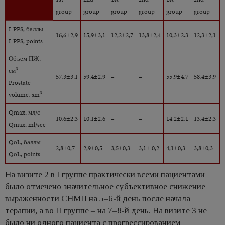
group
group
group
group
group
group
I-PPS, баллы
16,6±2,9
15,9±3,1
12,2±2,7
13,8±2,4
10,3±2.3
12,3±2,1
I-PPS, points
Объем ПЖ,
3
см
57,3±3,1
59,4±2,9
–
–
55,9±4,7
58,4±3,9
Prostate
3
volume, sm
Qmax, мл/с
10,6±2,3
10,1±2,6
–
–
14.2±2,1
13,4±2,3
Qmax, ml/sec
QоL, баллы
2,8±0,7
2,9±0,5
3,5±0,3
3,1± 0,2
4,1±0,3
3,8±0,3
QоL, points
На визите 2 в I группе практически всеми пациентами
было отмечено значительное субъективное снижение
выраженности СНМП на 5–6-й день после начала
терапии, а во II группе – на 7–8-й день. На визите 3 не
было ни одного пациента с прогрессированием