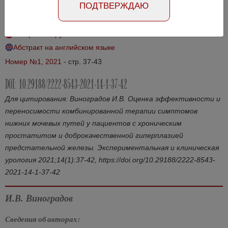
ПОДТВЕРЖДАЮ
гиперплазией предстательной железы
Абстракт на русском языке
Абстракт на английском языке
Номер №1, 2021
- стр. 37-43
DOI: 10.29188/2222-8543-2021-14-1-37-42
Для цитирования: Виноградов И.В. Оценка эффективности и
переносимости комбинированной терапии симптомов
нижних мочевых путей у пациентов с хроническим
простатитом и доброкачественной гиперплазией
предстательной железы. Экспериментальная и клиническая
урология 2021;14(1):37-42, https://doi.org/10.29188/2222-8543-
2021-14-1-37-42
И.В. Виноградов
Сведения об авторах: