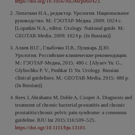
https://doi.org/10.1056/NEJMcp060423
.
Лопаткин Н.А., редактор. Урология. Национальное
руководство. M.: ГЭОТАР-Медиа. 2009; 1024 c.
[Lopatkin N.A., editor. Urology. National guide. M.:
GEOTAR-Media. 2009; 1024 p. (In Russian)].
Аляев Ю.Г., Глыбочко П.В., Пушкарь Д.Ю.
Урология. Российские клинические рекомендации.
M.: ГЭОТАР-Медиа, 2015; 480 с. [Alyaev Yu. G.,
Glybochko P. V., Pushkar D. Yu. Urology. Russian
clinical guidelines. M.: GEOTAR-Media, 2015; 480 p.
(In Russian)].
Rees J, Abrahams M, Doble A, Cooper A. Diagnosis and
treatment of chronic bacterial prostatitis and chronic
prostatitis/chronic pelvic pain syndrome: a consensus
guideline. BJU Int 2015;116:509–525.
https://doi.ogr/10.1111/bju.13101
.