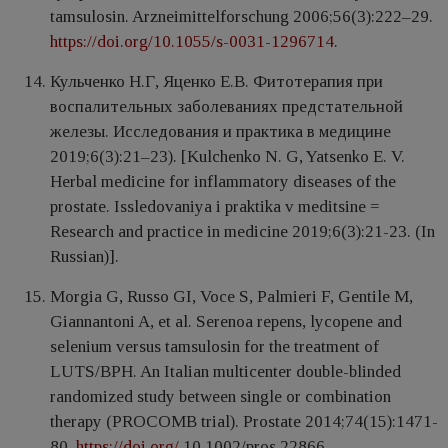
tamsulosin. Arzneimittelforschung 2006;56(3):222–29.
https://doi.org/10.1055/s-0031-1296714
.
Кульченко Н.Г, Яценко Е.В. Фитотерапия при
воспалительных заболеваниях предстательной
железы. Исследования и практика в медицине
2019;6(3):21–23). [Kulchenko N. G, Yatsenko E. V.
Herbal medicine for inflammatory diseases of the
prostate. Issledovaniya i praktika v meditsine =
Research and practice in medicine 2019;6(3):21-23. (In
Russian)].
Morgia G, Russo GI, Voce S, Palmieri F, Gentile M,
Giannantoni A, et al. Serenoa repens, lycopene and
selenium versus tamsulosin for the treatment of
LUTS/BPH. An Italian multicenter double-blinded
randomized study between single or combination
therapy (PROCOMB trial). Prostate 2014;74(15):1471-
80.
https://doi.org/
10.1002/pros.22866.