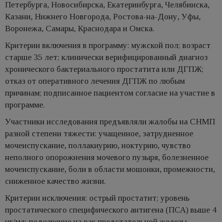
Петербурга, Новосибирска, Екатеринбурга, Челябинска,
Казани, Нижнего Новгорода, Ростова-на-Дону, Уфы,
Воронежа, Самары, Краснодара и Омска.
Критерии включения в программу: мужской пол; возраст
старше 35 лет; клинически верифицированный диагноз
хронического бактериального простатита или ДГПЖ;
отказ от оперативного лечения ДГПЖ по любым
причинам; подписанное пациентом согласие на участие в
программе.
Участники исследования предъявляли жалобы на СНМП
разной степени тяжести: учащенное, затрудненное
мочеиспускание, поллакиурию, ноктурию, чувство
неполного опорожнения мочевого пузыря, болезненное
мочеиспускание, боли в области мошонки, промежности,
сниженное качество жизни.
Критерии исключения: острый простатит; уровень
простатического специфического антигена (ПСА) выше 4
нг/мл; подозрение на рак предстательной железы.