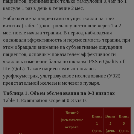
пациентов, принимавших только тамсулозин 0,4 мг по 1
капсуле 1 раз в день в течение 2 мес.
Наблюдение за пациентами осуществляли на трех
визитах (табл. 1), контроль осуществляли через 1 и 2
мес. после начала терапии. В период наблюдения
оценивали эффективность и переносимость терапии, при
этом обращали внимание на субъективные ощущения
пациентов, основным показателем эффективности
являлось изменение балла по шкалам IPSS и Quality of
life (QoL). Также пациентам выполнялась
урофлоуметрия, ультразвуковое исследование (УЗИ)
предстательной железы и мочевого пузыря.
Таблица 1. Объем обследования на 0-3 визитах
Table 1. Examination scope at 0-3 visits
Визит 0
Визит
Визит
Визит
(исключение
1
2
3
острого
(день
(день
(день