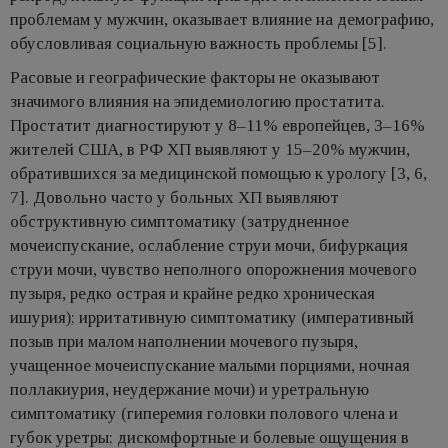
проблемам у мужчин, оказывает влияние на демографию,
обусловливая социальную важность проблемы [5].
Расовые и географические факторы не оказывают
значимого влияния на эпидемиологию простатита.
Простатит диагностируют у 8–11% европейцев, 3–16%
жителей США, в РФ ХП выявляют у 15–20% мужчин,
обратившихся за медицинской помощью к урологу [3, 6,
7]. Довольно часто у больных ХП выявляют
обструктивную симптoматику (затрудненное
мочеиспускание, ослабление струи мочи, бифуркация
струи мочи, чувство неполного опорожнения мочевого
пузыря, редко острая и крайне редко хроническая
ишурия); ирритативную симптоматику (императивный
позыв при малом наполнении мочевого пузыря,
учащенное мочеиспускание малыми порциями, ночная
поллакиурия, неудержание мочи) и уретральную
симптоматику (гиперемия головки полового члена и
губок уретры; дискомфортные и болевые ощущения в