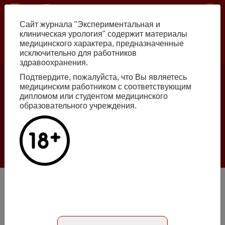
Перейти
ISSN print 2222-8543 ISSN online 2712-8571 10.29188/2222-8543
к
Сайт журнала "Экспериментальная и
основному
клиническая урология" содержит материалы
содержанию
медицинского характера, предназначенные
исключительно для работников
Russian
English
здравоохранения.
Подтвердите, пожалуйста, что Вы являетесь
медицинским работником с соответствующим
Номер №2, 2026
дипломом или студентом медицинского
образовательного учреждения.
Галлюцинации больших языковых моделей
в клинической урологии
Подробнее
Оценка эффективности и переносимости комбинированной
терапии симптомов нижних мочевых путей у пациентов
с хроническим простатитом и доброкачественной