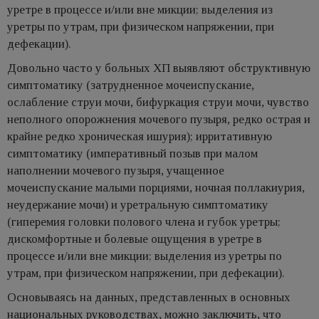
уретре в процессе и/или вне микции; выделения из
уретры по утрам, при физическом напряжении, при
дефекации).
Довольно часто у больных ХП выявляют обструктивную
симптoматику (затрудненное мочеиспускание,
ослабление струи мочи, бифуркация струи мочи, чувство
неполного опорожнения мочевого пузыря, редко острая и
крайне редко хроническая ишурия); ирритативную
симптоматику (императивный позыв при малом
наполнении мочевого пузыря, учащенное
мочеиспускание малыми порциями, ночная поллакиурия,
неудержание мочи) и уретральную симптоматику
(гиперемия головки полового члена и губок уретры;
дискомфортные и болевые ощущения в уретре в
процессе и/или вне микции; выделения из уретры по
утрам, при физическом напряжении, при дефекации).
Основываясь на данных, представленных в основных
национальных руководствах, можно заключить, что