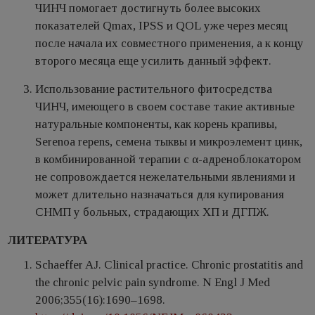
ЧИНЧ помогает достигнуть более высоких
показателей Qmax, IPSS и QOL уже через месяц
после начала их совместного применения, а к концу
второго месяца еще усилить данный эффект.
Использование растительного фитосредства
ЧИНЧ, имеющего в своем составе такие активные
натуральные компоненты, как корень крапивы,
Serenoa repens, семена тыквы и микроэлемент цинк,
в комбинированной терапии с α-адреноблокатором
не сопровождается нежелательными явлениями и
может длительно назначаться для купирования
СНМП у больных, страдающих ХП и ДГПЖ.
ЛИТЕРАТУРА
Schaeffer AJ. Clinical practice. Chronic prostatitis and
the chronic pelvic pain syndrome. N Engl J Med
2006;355(16):1690–1698.