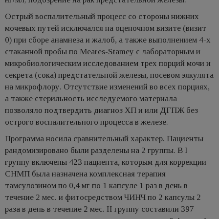
Острый воспалительный процесс со стороны нижних
мочевых путей исключался на оценочном визите (визит
0) при сборе анамнеза и жалоб, а также выполнением 4-х
стаканной пробы по Meares-Stamey с лабораторным и
микробиологическим исследованием трех порций мочи и
секрета (сока) предстательной железы, посевом эякулята
на микрофлору. Отсутствие изменений во всех порциях,
а также стерильность исследуемого материала
позволяло подтвердить диагноз ХП и или ДГПЖ без
острого воспалительного процесса в железе.
Программа носила сравнительный характер. Пациенты
рандомизировано были разделены на 2 группы. В I
группу включены 423 пациента, которым для коррекции
СНМП была назначена комплексная терапия
тамсулозином по 0,4 мг по 1 капсуле 1 раз в день в
течение 2 мес. и фитосредством ЧИНЧ по 2 капсулы 2
раза в день в течение 2 мес. II группу составили 397