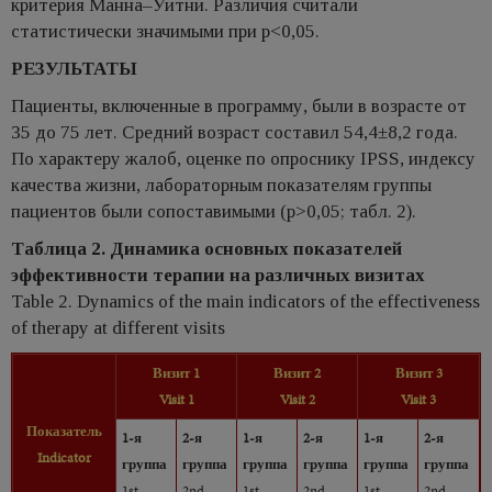
критерия Манна–Уитни. Различия считали
статистически значимыми при p<0,05.
РЕЗУЛЬТАТЫ
Пациенты, включенные в программу, были в возрасте от
35 до 75 лет. Средний возраст составил 54,4±8,2 года.
По характеру жалоб, оценке по опроснику IPSS, индексу
качества жизни, лабораторным показателям группы
пациентов были сопоставимыми (p>0,05; табл. 2).
Таблица 2. Динамика основных показателей
эффективности терапии на различных визитах
Table 2. Dynamics of the main indicators of the effectiveness
of therapy at different visits
Визит 1
Визит 2
Визит 3
Visit 1
Visit 2
Visit 3
Показатель
1-я
2-я
1-я
2-я
1-я
2-я
Indicator
группа
группа
группа
группа
группа
группа
1st
2nd
1st
2nd
1st
2nd