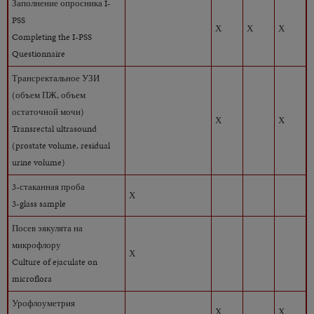
Заполнение опросника I-
PSS
Х
Х
Х
Completing the I-PSS
Questionnaire
Трансректальное УЗИ
(объем ПЖ, объем
остаточной мочи)
Х
Х
Transrectal ultrasound
(prostate volume, residual
urine volume)
3-стаканная проба
Х
3-glass sample
Посев эякулята на
микрофлору
Х
Culture of ejaculate on
microflora
Урофлоуметрия
Х
Х