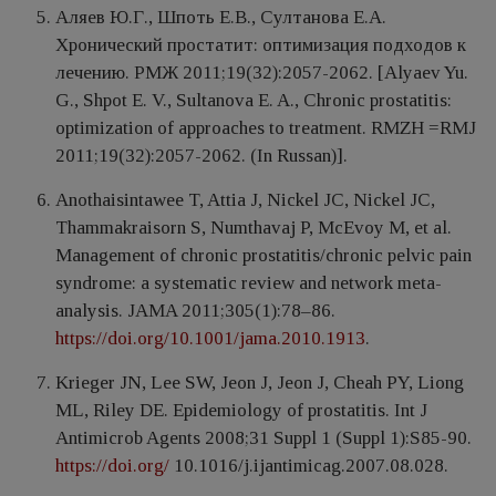
Аляев Ю.Г., Шпоть Е.В., Султанова Е.А.
Хронический простатит: оптимизация подходов к
лечению. РМЖ 2011;19(32):2057-2062. [Alyaev Yu.
G., Shpot E. V., Sultanova E. A., Chronic prostatitis:
optimization of approaches to treatment. RMZH =RMJ
2011;19(32):2057-2062. (In Russan)].
Anothaisintawee T, Attia J, Nickel JC, Nickel JC,
Thammakraisorn S, Numthavaj P, McEvoy M, et al.
Management of chronic prostatitis/chronic pelvic pain
syndrome: a systematic review and network meta-
analysis. JAMA 2011;305(1):78–86.
https://doi.org/10.1001/jama.2010.1913
.
Krieger JN, Lee SW, Jeon J, Jeon J, Cheah PY, Liong
ML, Riley DE. Epidemiology of prostatitis. Int J
Antimicrob Agents 2008;31 Suppl 1 (Suppl 1):S85-90.
https://doi.org/
10.1016/j.ijantimicag.2007.08.028.