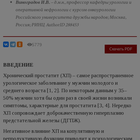
Виноградов И.В.
– д.м.н., профессор кафедры урологии и
оперативной нефрологии с курсом онкоурологии
Российского университета дружбы народов; Москва,
Россия; РИНЦ AuthorID 288453
5779
Скачать PDF
ВВЕДЕНИЕ
Хронический простатит (ХП) – самое распространенное
урологическое заболевание у мужчин молодого и
среднего возраста [1, 2]. По некоторым данным у 35–
50% мужчин хотя бы один раз в своей жизни возникали
симптомы, характерные для простатита [3, 4]. Нередко
ХП сопровождает доброкачественную гиперплазию
предстательной железы (ДГПЖ).
Негативное влияние ХП на копулятивную и
репродуктивную функции приводит к психологическим