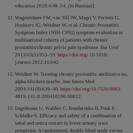
education 2018;4:48–54. (In Russian)].
Wagenlehner FM, van Till JW, Magri V, Perletti G,
Houbiers JG, Weidner W, et al. Chronic Prostatitis
Symptom Index (NIH-CPSI) symptom evaluation in
multinational cohorts of patients with chronic
prostatitis/chronic pelvic pain syndrome. Eur Urol
2013;63(5):953–59.
https://doi.org/
10.1016/
j.eururo.2012.10.042.
Weidner W. Treating chronic prostatitis: antibiotics no,
alpha-blockers maybe. Ann Intern Med
2004;141(8):639–40.
https://doi.org/10.7326/0003-
4819-141-8-200410190-00012.
Engelmann U, Walther C, Bondarenko B, Funk P,
Schlafke S. Efficacy and safety of a combination of
sabal and urtica extract in lower urinary tract
symptoms. A randomized, double-blind study versus