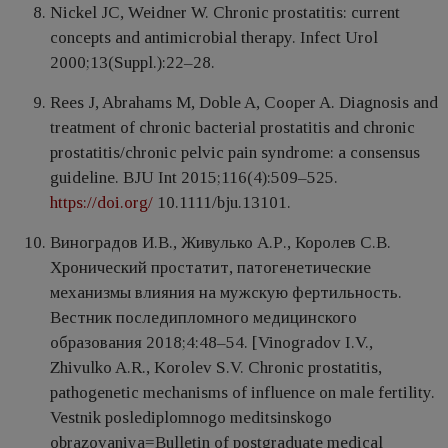
Nickel JC, Weidner W. Chronic prostatitis: current
concepts and antimicrobial therapy. Infect Urol
2000;13(Suppl.):22–28.
Rees J, Abrahams M, Doble A, Cooper A. Diagnosis and
treatment of chronic bacterial prostatitis and chronic
prostatitis/chronic pelvic pain syndrome: a consensus
guideline. BJU Int 2015;116(4):509–525.
https://doi.org/
10.1111/bju.13101.
Виноградов И.В., Живулько А.Р., Королев С.В.
Хронический простатит, патогенетические
механизмы влияния на мужскую фертильность.
Вестник последипломного медицинского
образования 2018;4:48–54. [Vinogradov I.V.,
Zhivulko A.R., Korolev S.V. Chronic prostatitis,
pathogenetic mechanisms of influence on male fertility.
Vestnik poslediplomnogo meditsinskogo
obrazovaniya=Bulletin of postgraduate medical