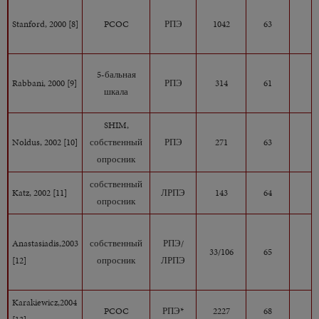
Stanford, 2000 [8]
PCOC
РПЭ
1042
63
2
5-бальная
Rabbani, 2000 [9]
РПЭ
314
61
3
шкала
SHIM,
Noldus, 2002 [10]
собственный
РПЭ
271
63
1
опросник
собственный
Katz, 2002 [11]
ЛРПЭ
143
64
1
опросник
Anastasiadis,2003
собственный
РПЭ/
33/106
65
1
[12]
опросник
ЛРПЭ
Karakiewicz,2004
PCOC
РПЭ*
2227
68
1