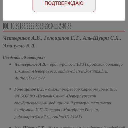
ПОДТВЕРЖДАЮ
Абстракт на английском языке
Номер №2, 2019
- стр. 80-83
DOI: 10.29188/2222-8543-2019-11-2-80-83
Четвериков А.В., Голощапов Е.Т., Аль-Шукри С.Х.,
Эмануель В.Л.
Сведения об авторах:
Четвериков А.В.
– врач-уролог, ГБУЗ Городская больница
15 Санкт-Петербурга, andrey-сhetverikov@mail.ru,
AuthorID 473672
Голощапов Е.Т.
– д.м.н., профессор кафедры урологии,
ФГБОУ ВО «Первый Санкт-Петербургский
государственный медицинский университет имени
академика И.П. Павлова» Минздрава России,
goloshapov@mail.ru, AuthorID 299654
Аль-Шукри С.Х.
– д.м.н., профессор, заведующий кафедрой