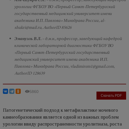
урологии ФГБОУ ВО «Первый Санкт-Петербургский
государственный медицинский университет имени
академика И.П. Павлова» Минздрава России, al-
shukri@mail.ru, AuthorID 85626
Эмануэль В.Л.
– д.м.н., профессор, заведующий кафедрой
клинической лабораторной диагностики ФГБОУ ВО
«Первый Санкт-Петербургский государственный
медицинский университет имени академика И.П.
Павлова» Минздрава России, vladimirem1@gmail.com,
AuthorID 128639
5860
Скачать PDF
Патогенетический подход к метафилактике мочевого
камнеобразования является одной из важных проблем
урологии ввиду распространенности уролитиаза, роста