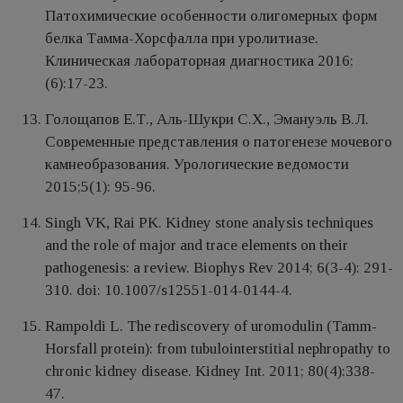
Патохимические особенности олигомерных форм
белка Тамма-Хорсфалла при уролитиазе.
Клиническая лабораторная диагностика 2016;
(6):17-23.
Голощапов Е.Т., Аль-Шукри С.Х., Эмануэль В.Л.
Современные представления о патогенезе мочевого
камнеобразования. Урологические ведомости
2015;5(1): 95-96.
Singh VK, Rai PK. Kidney stone analysis techniques
and the role of major and trace elements on their
pathogenesis: a review. Biophys Rev 2014; 6(3-4): 291-
310. doi: 10.1007/s12551-014-0144-4.
Rampoldi L. The rediscovery of uromodulin (Tamm-
Horsfall protein): from tubulointerstitial nephropathy to
chronic kidney disease. Kidney Int. 2011; 80(4):338-
47.