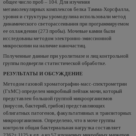
общее число проб – 104. Для изучения
мегамолекулярных комплексов белка Тамма-Хорсфалла,
уровня и структуры уромодулина использовали метод
динамического светорассеивания при программируемом
ее охлаждении (273 пробы). Мочевые камни были
исследованы методом электронно-эмиссионной
микроскопии на наличие наночастиц.
Полученные данные при уролитиазе и лиц контрольной
группы подвергли статистической обработке.
РЕЗУЛЬТАТЫ И ОБСУЖДЕНИЕ
Методом газовой хроматографии-масс-спектрометрии
(ГхМС) определен микробный пейзаж мочи, который
представлен большой группой микроорганизмов
(вирусов, бактерий, грибов) представляющих
облигатных патогенов, факультативных и транзиторных
микроорганизмов. Определено, что в моче группы
контроля общая бактериальная нагрузка составляет
2362± 1125 к.ед, а из 57 изучаемых микробных маркеров