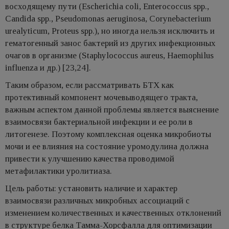
восходящему пути (Escherichia coli, Enterococcus spp.,
Candida spp., Pseudomonas aeruginosa, Corynebacterium
urealyticum, Proteus spp.), но иногда нельзя исключить и
гематогенный занос бактерий из других инфекционных
очагов в организме (Staphylococcus aureus, Haemophilus
influenza и др.) [23,24].
Таким образом, если рассматривать БТХ как
протективный компонент мочевыводящего тракта,
важным аспектом данной проблемы является выяснение
взаимосвязи бактериальной инфекции и ее роли в
литогенезе. Поэтому комплексная оценка микробиоты
мочи и ее влияния на состояние уромодулина должна
привести к улучшению качества проводимой
метафилактики уролитиаза.
Цель работы: установить наличие и характер
взаимосвязи различных микробных ассоциаций с
изменением количественных и качественных отклонений
в структуре белка Тамма-Хорсфалла для оптимизации