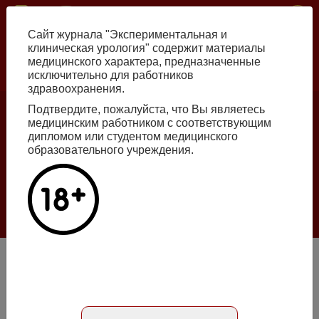
Перейти
ISSN print 2222-8543 ISSN online 2712-8571 10.29188/2222-8543
к
Сайт журнала "Экспериментальная и
основному
клиническая урология" содержит материалы
содержанию
медицинского характера, предназначенные
исключительно для работников
Russian
English
здравоохранения.
Подтвердите, пожалуйста, что Вы являетесь
медицинским работником с соответствующим
Номер №2, 2026
дипломом или студентом медицинского
образовательного учреждения.
Галлюцинации больших языковых моделей
в клинической урологии
Подробнее
Влияние микробных факторов на стабильность
коллоидных свойств мочи при уролитиазе
Абстракт на русском языке