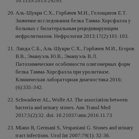
10.1155/2013/29295.
Аль-Шукри С.Х., Горбачев М.И., Голощапов Е.Т.
Значение исследования белка Тамма-Хорсфалла у
больных с билатеральным рецидивирующим
нефролитиазом. Нефрология 2013;17(2):101-103.
Ланда С.Б., Аль-Шукри С.Х., Горбачев М.И., Егоров
В.В., Эмануэль Ю.В., Эмануэль В.Л.
Патохимические особенности олигомерных форм
белка Тамма-Хорсфалла при уролитиазе.
Клиническая лабораторная диагностика 2016;
(6):335-342.
Schwaderer AL, Wolfe AJ. The association between
bacteria and urinary stones. Ann Transl Med
2017;5(2):32. doi: 10.21037/atm.2016.11.73
Miano R, Germani S, Vespasiani G. Stones and urinary
tract infections. Urol Int 2007;79(1): 32-36.