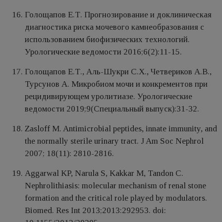
Голощапов Е.Т. Прогнозирование и доклиническая
диагностика риска мочевого камнеобразования с
использованием биофизических технологий.
Урологические ведомости 2016;6(2):11-15.
Голощапов Е.Т., Аль-Шукри С.Х., Четвериков А.В.,
Турсунов А. Микробиом мочи и конкрементов при
рецидивирующем уролитиазе. Урологические
ведомости 2019;9(Специальный выпуск):31-32.
Zasloff M. Antimicrobial peptides, innate immunity, and
the normally sterile urinary tract. J Am Soc Nephrol
2007; 18(11): 2810-2816.
Aggarwal KP, Narula S, Kakkar M, Tandon C.
Nephrolithiasis: molecular mechanism of renal stone
formation and the critical role played by modulators.
Biomed. Res Int 2013;2013:292953. doi: