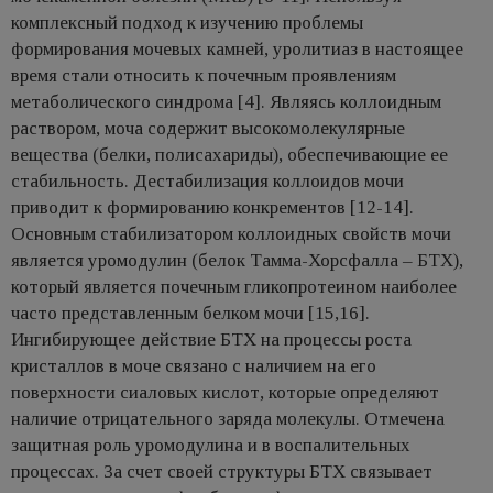
комплексный подход к изучению проблемы
формирования мочевых камней, уролитиаз в настоящее
время стали относить к почечным проявлениям
метаболического синдрома [4]. Являясь коллоидным
раствором, моча содержит высокомолекулярные
вещества (белки, полисахариды), обеспечивающие ее
стабильность. Дестабилизация коллоидов мочи
приводит к формированию конкрементов [12-14].
Основным стабилизатором коллоидных свойств мочи
является уромодулин (белок Тамма-Хорсфалла – БТХ),
который является почечным гликопротеином наиболее
часто представленным белком мочи [15,16].
Ингибирующее действие БТХ на процессы роста
кристаллов в моче связано с наличием на его
поверхности сиаловых кислот, которые определяют
наличие отрицательного заряда молекулы. Отмечена
защитная роль уромодулина и в воспалительных
процессах. За счет своей структуры БТХ связывает