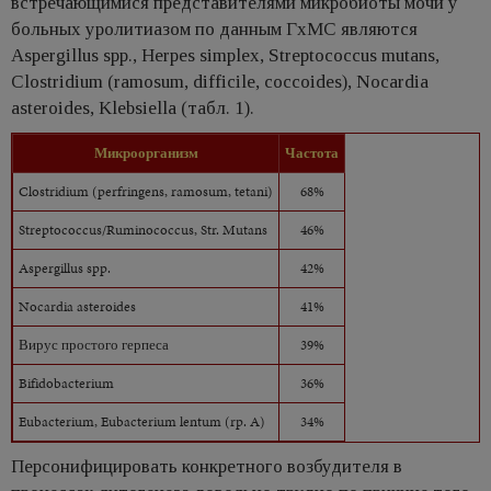
встречающимися представителями микробиоты мочи у
больных уролитиазом по данным ГхМС являются
Aspergillus spp., Herpes simplex, Streptococcus mutans,
Clostridium (ramosum, difficile, coccoides), Nocardia
asteroides, Klebsiella (табл. 1).
Микроорганизм
Частота
Clostridium (perfringens, ramosum, tetani)
68%
Streptococcus/Ruminococcus, Str. Mutans
46%
Aspergillus spp.
42%
Nocardia asteroides
41%
Вирус простого герпеса
39%
Bifidobacterium
36%
Eubacterium, Eubacterium lentum (rp. A)
34%
Персонифицировать конкретного возбудителя в