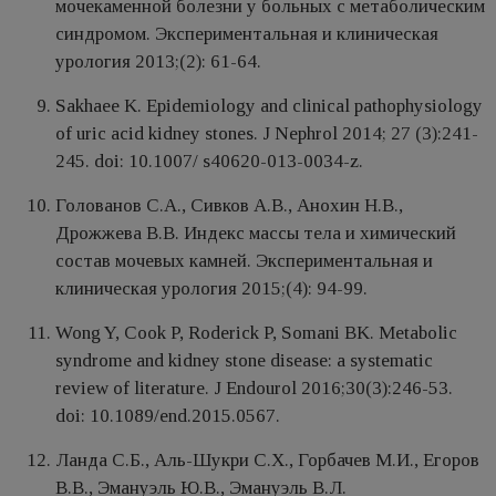
мочекаменной болезни у больных с метаболическим
синдромом. Экспериментальная и клиническая
урология 2013;(2): 61-64.
Sakhaee K. Epidemiology and clinical pathophysiology
of uric acid kidney stones. J Nephrol 2014; 27 (3):241-
245. doi: 10.1007/ s40620-013-0034-z.
Голованов С.А., Сивков А.В., Анохин Н.В.,
Дрожжева В.В. Индекс массы тела и химический
состав мочевых камней. Экспериментальная и
клиническая урология 2015;(4): 94-99.
Wong Y, Cook P, Roderick P, Somani BK. Metabolic
syndrome and kidney stone disease: a systematic
review of literature. J Endourol 2016;30(3):246-53.
doi: 10.1089/end.2015.0567.
Ланда С.Б., Аль-Шукри С.Х., Горбачев М.И., Егоров
В.В., Эмануэль Ю.В., Эмануэль В.Л.