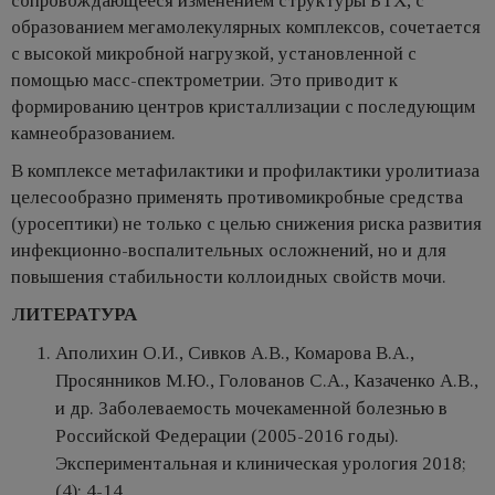
сопровождающееся изменением структуры БТХ, с
образованием мегамолекулярных комплексов, сочетается
с высокой микробной нагрузкой, установленной с
помощью масс-спектрометрии. Это приводит к
формированию центров кристаллизации с последующим
камнеобразованием.
В комплексе метафилактики и профилактики уролитиаза
целесообразно применять противомикробные средства
(уросептики) не только с целью снижения риска развития
инфекционно-воспалительных осложнений, но и для
повышения стабильности коллоидных свойств мочи.
ЛИТЕРАТУРА
Аполихин О.И., Сивков А.В., Комарова В.А.,
Просянников М.Ю., Голованов С.А., Казаченко А.В.,
и др. Заболеваемость мочекаменной болезнью в
Российской Федерации (2005-2016 годы).
Экспериментальная и клиническая урология 2018;
(4): 4-14.