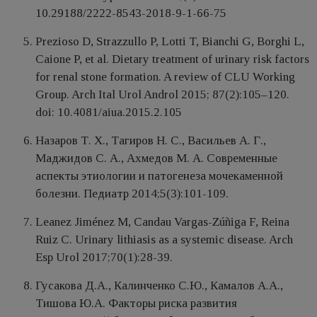
10.29188/2222-8543-2018-9-1-66-75
Prezioso D, Strazzullo P, Lotti T, Bianchi G, Borghi L,
Caione P, et al. Dietary treatment of urinary risk factors
for renal stone formation. A review of CLU Working
Group. Arch Ital Urol Androl 2015; 87(2):105–120.
doi: 10.4081/aiua.2015.2.105
Назаров Т. Х., Тагиров Н. С., Васильев А. Г.,
Маджидов С. А., Ахмедов М. А. Современные
аспекты этиологии и патогенеза мочекаменной
болезни. Педиатр 2014;5(3):101-109.
Leanez Jiménez M, Candau Vargas-Zúñiga F, Reina
Ruiz C. Urinary lithiasis as a systemic disease. Arch
Esp Urol 2017;70(1):28-39.
Гусакова Д.А., Калинченко С.Ю., Камалов А.А.,
Тишова Ю.А. Факторы риска развития