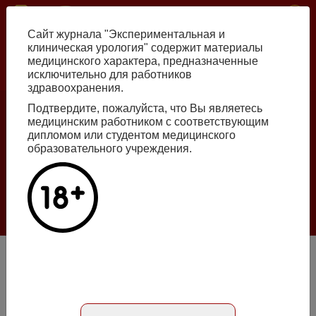
Перейти
ISSN print 2222-8543 ISSN online 2712-8571 10.29188/2222-8543
к
Сайт журнала "Экспериментальная и
основному
клиническая урология" содержит материалы
содержанию
медицинского характера, предназначенные
исключительно для работников
Russian
English
здравоохранения.
Подтвердите, пожалуйста, что Вы являетесь
медицинским работником с соответствующим
Номер №2, 2026
дипломом или студентом медицинского
образовательного учреждения.
Галлюцинации больших языковых моделей
в клинической урологии
Подробнее
Предикторы прогрессирования хронической болезни
почек у детей с пороками развития мочевыводящей
системы