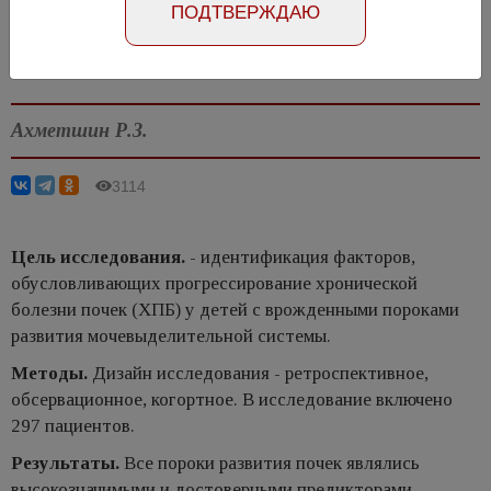
ПОДТВЕРЖДАЮ
Статья на русском
Статья на английском
Ахметшин Р.З.
3114
Цель исследования.
- идентификация факторов,
обусловливающих прогрессирование хронической
болезни почек (ХПБ) у детей с врожденными пороками
развития мочевыделительной системы.
Методы.
Дизайн исследования - ретроспективное,
обсервационное, когортное. В исследование включено
297 пациентов.
Результаты.
Все пороки развития почек являлись
высокозначимыми и достоверными предикторами