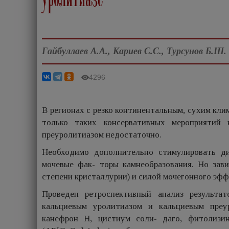
Гайбуллаев А.А., Кариев С.С., Турсунов Б.Ш.
4296
В регионах с резко континентальным, сухим кл
только таких консервативных мероприятий
преуролитиазом недостаточно.
Необходимо дополнительно стимулировать ди
мочевые фак- торы камнеобразования. Но зав
степени кристаллурии) и силой мочегонного эфф
Проведен ретроспективный анализ результа
кальциевым уролитиазом и кальциевым преур
канефрон Н, цистиум соли- даго, фитолизин