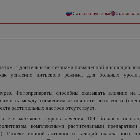
/
Статья на русском
Статья на 
иматом, с длительными сезонами повышенной инсоляции, в
 как усиление питьевого режима, для больных уроли
урез. Фитопрепараты способны оказывать влияние на 
исимость между снижением активности литогенеза (оцен
екта растительных настоев отсутствует.
тов 2-х месячных курсов лечения 104 больных неосл
олитиазом, комплексными растительными препаратами 
). Индекс ионной активности кальций оксалатного со