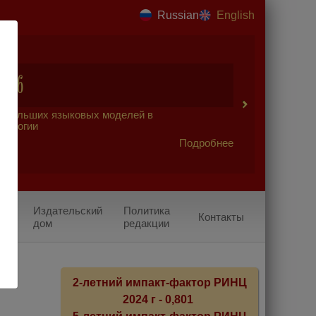
Russian
English
2026
 больших языковых моделей в
урологии
Подробнее
Издательский
Политика
Контакты
дом
редакции
2-летний импакт-фактор РИНЦ
2024 г - 0,801