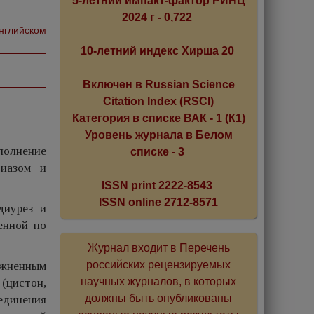
5-летний импакт-фактор РИНЦ
2024 г - 0,722
английском
10-летний индекс Хирша 20
Включен в Russian Science
Citation Index (RSCI)
Категория в списке ВАК - 1 (К1)
Уровень журнала в Белом
ыполнение
списке - 3
тиазом и
ISSN print 2222-8543
ISSN online 2712-8571
диурез и
енной по
Журнал входит в Перечень
российских рецензируемых
ожненным
научных журналов, в которых
(цистон,
должны быть опубликованы
единения