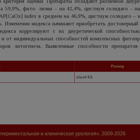
го критерия оценки. Препараты обладают различной диуре
а 59,9%, фито- лизин – на 42,4%, цистиум солидаго – на
AP[CaOx] index в среднем на 46,9%, цистиум солидаго – 
%. Изменения индекса начинают приобретать достоверный 
ндекса коррелируют с их диуретической способностью
т и от индивидуальных способностей комплексных фитопр
оров литогенеза. Выявленные способности препаратов
л
Размер
636.69 КБ
периментальная и клиническая урология», 2009-2026