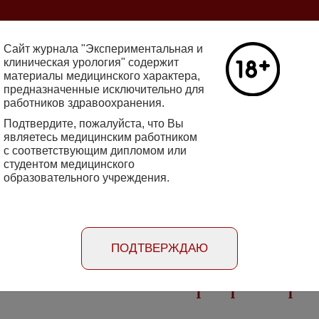
ine 2712-8571 10.29188/2222-8543
Сайт журнала "Экспериментальная и
клиническая урология" содержит
материалы медицинского характера,
Номер №2, 
предназначенные исключительно для
работников здравоохранения.
кин - основатель НИИ
Галлюцинации
е исследования в НИИ
Подтвердите, пожалуйста, что Вы
клинической 
огии
являетесь медицинским работником
Подробнее
с соответствующим дипломом или
студентом медицинского
образовательного учреждения.
rimental'naya i klinicheskaya urologiya
Порядок
Информация
Информация для
рецензирования
для авторов
рекламодателей
статей
ПОДТВЕРЖДАЮ
стительных мочегонных препаратов при