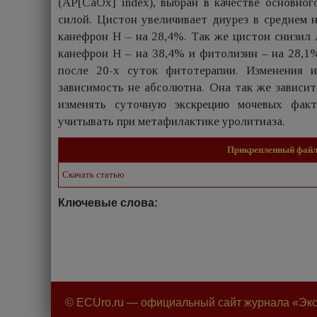
(AP[CaOx] index), выбран в качестве основно
силой. Цистон увеличивает диурез в среднем н
канефрон Н – на 28,4%. Так же цистон снизил 
канефрон Н – на 38,4% и фитолизин – на 28,1
после 20-х суток фитотерапии. Изменения и
зависимость не абсолютна. Она так же зависи
изменять суточную экскрецию мочевых факт
учитывать при метафилактике уролитиаза.
Прикрепленный фай
Скачать статью
Ключевые слова:
© ECUro.ru — официальный сайт журнала «Экс