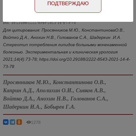
ПОДТВЕРЖДАЮ
Статья на английском
DOI: 10.29188/2222-8543-2021-14-4-73-78
Для цитирования: Просянников М.Ю., КонстантиноваО.В.,
Войтко Д.А., Анохин Н.В., Голованов С.А., Шадеркин .И.А.
Стереотип потребления липидов больными мочекаменной
болезнью. Экспериментальная и клиническая урология
2021;14(4):73-78; https://doi.org/10.29188/2222-8543-2021-14-4-
73-78
Просянников М.Ю., Константинова О.В.,
Каприн А.Д., Аполихин О.И., Сивков А.В.,
Войтко Д.А., Анохин Н.В., Голованов С.А.,
Шадеркин И.А., Бобырев Г.А.
1278