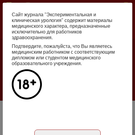
Перейти
ISSN print 2222-8543 ISSN online 2712-8571 10.29188/2222-8543
к
Сайт журнала "Экспериментальная и
основному
клиническая урология" содержит материалы
содержанию
медицинского характера, предназначенные
исключительно для работников
Russian
English
здравоохранения.
Подтвердите, пожалуйста, что Вы являетесь
медицинским работником с соответствующим
Номер №2, 2026
дипломом или студентом медицинского
образовательного учреждения.
Галлюцинации больших языковых моделей
в клинической урологии
Подробнее
Стереотип потребления липидов больными мочекаменной
болезнью
Статья на русском