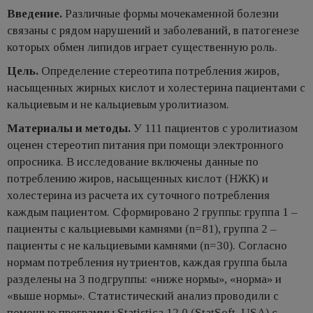
Введение.
Различные формы мочекаменной болезни
связаны с рядом нарушений и заболеваний, в патогенезе
которых обмен липидов играет существенную роль.
Цель.
Определение стереотипа потребления жиров,
насыщенных жирных кислот и холестерина пациентами с
кальциевым и не кальциевым уролитиазом.
Материалы и методы.
У 111 пациентов с уролитиазом
оценен стереотип питания при помощи электронного
опросника. В исследование включены данные по
потреблению жиров, насыщенных кислот (НЖК) и
холестерина из расчета их суточного потребления
каждым пациентом. Сформировано 2 группы: группа 1 –
пациенты с кальциевыми камнями (n=81), группа 2 –
пациенты с не кальциевыми камнями (n=30). Согласно
нормам потребления нутриентов, каждая группа была
разделены на 3 подгруппы: «ниже нормы», «норма» и
«выше нормы». Статистический анализ проводили с
помощью программы Statistica 12.0 (StatSoft, USA) с