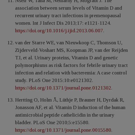
Nseir W, Taha M, Nemarny H, Mograbi J. The
association between serum levels of Vitamin D and
recurrent urinary tract infections in premenopausal
women. Int J Infect Dis 2013;17: e1121-1124.
https://doi.org/10.1016/j.ijid.2013.06.007
.
van der Starre WE, van Nieuwkoop C, Thomson U,
Zijderveld-Voshart MS, Koopman JP, van der Reijden
TJ, et al. Urinary proteins, Vitamin D and genetic
polymorphisms as risk factors for febrile urinary tract
infection and relation with bacteremia: A case control
study. PLoS One 2015;10:e0121302.
https://doi.org/10.1371/journal.pone.0121302
.
Hertting O, Holm Å, Lüthje P, Brauner H, Dyrdak R,
Jonasson AF, et al. Vitamin D induction of the human
antimicrobial peptide cathelicidin in the urinary
bladder. PLoS One 2010;5:e15580.
https://doi.org/10.1371/journal.pone.0015580
.