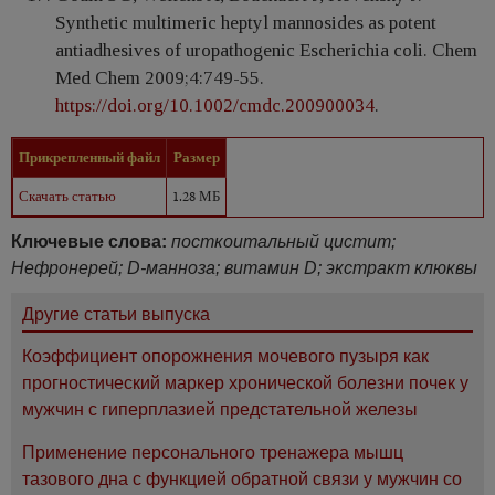
Synthetic multimeric heptyl mannosides as potent
antiadhesives of uropathogenic Escherichia coli. Chem
Med Chem 2009;4:749-55.
https://doi.org/10.1002/cmdc.200900034
.
Прикрепленный файл
Размер
Скачать статью
1.28 МБ
Ключевые слова:
посткоитальный цистит;
Нефронерей; D-манноза; витамин D; экстракт клюквы
Другие статьи выпуска
Коэффициент опорожнения мочевого пузыря как
прогностический маркер хронической болезни почек у
мужчин с гиперплазией предстательной железы
Применение персонального тренажера мышц
тазового дна с функцией обратной связи у мужчин со