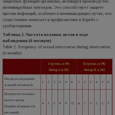
защитных функций организма, активируя производство
антимикробных пептидов. Это способствует защите
против инфекций, особенно в мочевыводящих путях, что
существенно помогает в профилактике и борьбе с
уробактериями.
Таблица 2. Частота половых актов в ходе
наблюдения (6 месяцев)
Table 2. Frequency of sexual intercourse during observation
(6 months)
I
группа
,
n
(%)
II
группа,
n
(%)
Group I, n (%)
Group
II,
n
(%)
Месяц исследования
1
2
3
4
5
6
1
2
3
4
5
6
A month of research
Количество половых
актов в месяц
4
3
5
8
9
12
4
2
3
2
1
3
Number of sexual acts
per month