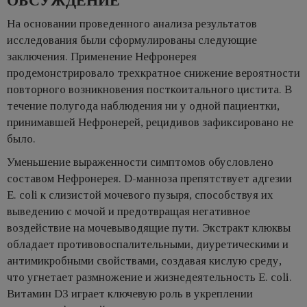
ОБСУЖДЕНИЕ
На основании проведенного анализа результатов
исследования были сформулированы следующие
заключения. Применение Нефронерея
продемонстрировало трехкратное снижение вероятности
повторного возникновения посткоитального цистита. В
течение полугода наблюдения ни у одной пациентки,
принимавшей Нефронерей, рецидивов зафиксировано не
было.
Уменьшение выраженности симптомов обусловлено
составом Нефронерея. D-манноза препятствует адгезии
E. coli к слизистой мочевого пузыря, способствуя их
выведению с мочой и предотвращая негативное
воздействие на мочевыводящие пути. Экстракт клюквы
обладает противовоспалительными, диуретическими и
антимикробными свойствами, создавая кислую среду,
что угнетает размножение и жизнедеятельность E. coli.
Витамин D3 играет ключевую роль в укреплении