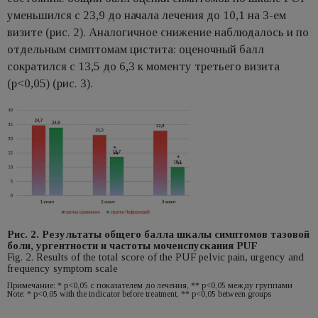
уменьшился c 23,9 до начала лечения до 10,1 на 3-ем
визите (рис. 2). Аналогичное снижение наблюдалось и по
отдельным симптомам цистита: оценочный балл
сократился с 13,5 до 6,3 к моменту третьего визита
(p<0,05) (рис. 3).
Рис. 2. Результаты общего балла шкалы симптомов тазовой
боли, ургентности и частоты мочеиспускания PUF
Fig. 2. Results of the total score of the PUF pelvic pain, urgency and
frequency symptom scale
Примечание: * р<0,05 с показателем до лечения, ** р<0,05 между группами
Note: * p<0,05 with the indicator before treatment, ** p<0,05 between groups