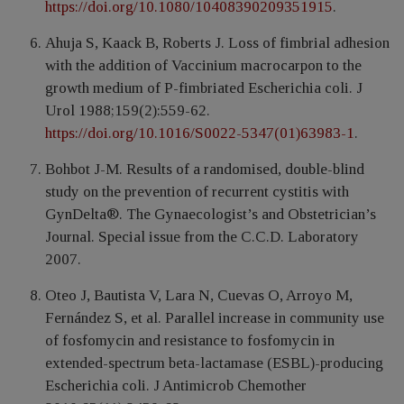
https://doi.org/10.1080/10408390209351915
.
Ahuja S, Kaack B, Roberts J. Loss of fimbrial adhesion
with the addition of Vaccinium macrocarpon to the
growth medium of P-fimbriated Escherichia coli. J
Urol 1988;159(2):559-62.
https://doi.org/10.1016/S0022-5347(01)63983-1
.
Bohbot J-M. Results of a randomised, double-blind
study on the prevention of recurrent cystitis with
GynDelta®. The Gynaecologist’s and Obstetrician’s
Journal. Special issue from the C.C.D. Laboratory
2007.
Oteo J, Bautista V, Lara N, Cuevas O, Arroyo M,
Fernández S, et al. Parallel increase in community use
of fosfomycin and resistance to fosfomycin in
extended-spectrum beta-lactamase (ESBL)-producing
Escherichia coli. J Antimicrob Chemother