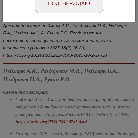
Номер №2, 2025
- стр. 16-20
ПОДТВЕРЖДАЮ
DOI: 10.29188/2222-8543-2025-18-2-16-20
Для цитирования: Неймарк А.И., Раздорская М.В., Неймарк
Б.А., Ноздрачев Н.А., Рукин Р.О. Профилактика
посткоитального цистита. Экспериментальная и
клиническая урология 2025;18(2):16-20;
https://doi.org/10.29188/2222-8543-2025-18-2-16-20
Неймарк А.И., Раздорская М.В., Неймарк Б.А.,
Ноздрачев Н.А., Рукин Р.О.
Сведения об авторах:
Неймарк А.И. – д.м.н., профессор, зав. кафедрой урологии и
андрологии Алтайского государственного медицинского
университете, Барнаул, Россия; РИНЦ Author ID 527832,
https://orcid.org/0000-0002-5741-6408
Раздорская М.В. – д.м.н., больница РЖД-медицина, Барнаул,