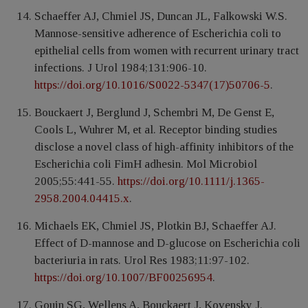
Schaeffer AJ, Chmiel JS, Duncan JL, Falkowski W.S.
Mannose-sensitive adherence of Escherichia coli to
epithelial cells from women with recurrent urinary tract
infections. J Urol 1984;131:906-10.
https://doi.org/10.1016/S0022-5347(17)50706-5
.
Bouckaert J, Berglund J, Schembri M, De Genst E,
Cools L, Wuhrer M, et al. Receptor binding studies
disclose a novel class of high-affinity inhibitors of the
Escherichia coli FimH adhesin. Mol Microbiol
2005;55:441-55.
https://doi.org/10.1111/j.1365-
2958.2004.04415.x
.
Michaels EK, Chmiel JS, Plotkin BJ, Schaeffer AJ.
Effect of D-mannose and D-glucose on Escherichia coli
bacteriuria in rats. Urol Res 1983;11:97-102.
https://doi.org/10.1007/BF00256954
.
Gouin SG, Wellens A, Bouckaert J, Kovensky J.