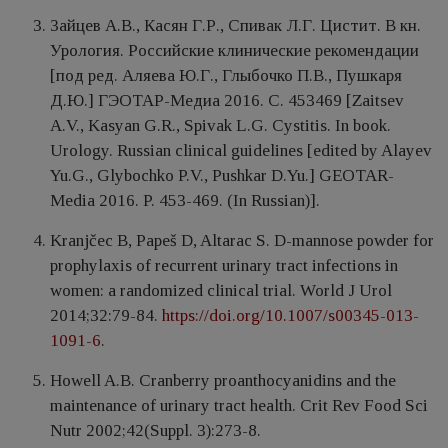
Зайцев А.В., Касян Г.Р., Спивак Л.Г. Цистит. В кн.
Урология. Российские клинические рекомендации
[под ред. Аляева Ю.Г., Глыбочко П.В., Пушкаря
Д.Ю.] ГЭОТАР-Медиа 2016. С. 453469 [Zaitsev
A.V., Kasyan G.R., Spivak L.G. Cystitis. In book.
Urology. Russian clinical guidelines [edited by Alayev
Yu.G., Glybochko P.V., Pushkar D.Yu.] GEOTAR-
Media 2016. P. 453-469. (In Russian)].
Kranjčec B, Papeš D, Altarac S. D-mannose powder for
prophylaxis of recurrent urinary tract infections in
women: a randomized clinical trial. World J Urol
2014;32:79-84.
https://doi.org/10.1007/s00345-013-
1091-6
.
Howell A.B. Cranberry proanthocyanidins and the
maintenance of urinary tract health. Crit Rev Food Sci
Nutr 2002;42(Suppl. 3):273-8.