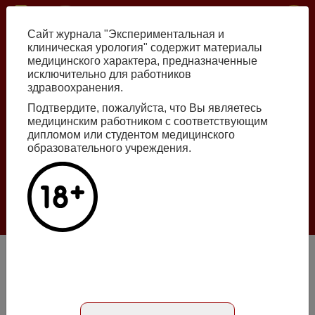
Перейти
ISSN print 2222-8543 ISSN online 2712-8571 10.29188/2222-8543
к
Сайт журнала "Экспериментальная и
основному
клиническая урология" содержит материалы
содержанию
медицинского характера, предназначенные
исключительно для работников
Russian
English
здравоохранения.
Подтвердите, пожалуйста, что Вы являетесь
медицинским работником с соответствующим
Номер №2, 2026
дипломом или студентом медицинского
образовательного учреждения.
Галлюцинации больших языковых моделей
в клинической урологии
Подробнее
Профилактика посткоитального цистита
Абстракт на русском языке
Абстракт на английском языке