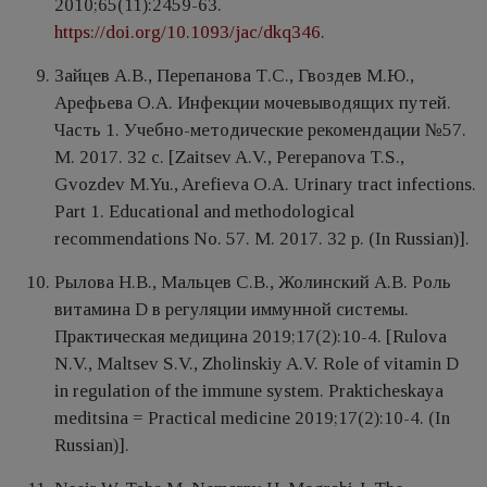
2010;65(11):2459-63.
https://doi.org/10.1093/jac/dkq346
.
Зайцев А.В., Перепанова Т.С., Гвоздев M.Ю.,
Арефьева О.А. Инфекции мочевыводящих путей.
Часть 1. Учебно-методические рекомендации №57.
М. 2017. 32 с. [Zaitsev A.V., Perepanova T.S.,
Gvozdev M.Yu., Arefieva O.A. Urinary tract infections.
Part 1. Educational and methodological
recommendations No. 57. M. 2017. 32 p. (In Russian)].
Рылова Н.В., Мальцев С.В., Жолинский А.В. Роль
витамина D в регуляции иммунной системы.
Практическая медицина 2019;17(2):10-4. [Rulova
N.V., Maltsev S.V., Zholinskiy A.V. Role of vitamin D
in regulation of the immune system. Prakticheskaya
meditsina = Practical medicine 2019;17(2):10-4. (In
Russian)].