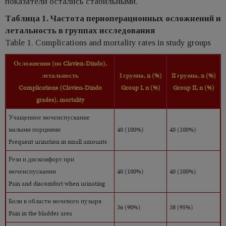
показатели остались стабильными.
Таблица 1. Частота периоперационных осложнений и
летальность в группах исследования
Table 1. Complications and mortality rates in study groups
Осложнения
(
по
Clavien-Dindo),
летальность
I
группа
,
n
(%)
II
группа,
n
(%)
Complications
(Clavien-Dindo
Group I, n (%)
Group
II,
n
(%)
grades),
mortality
Учащенное мочеиспускание
малыми порциями
40 (100%)
40 (100%)
Frequent urination in small amounts
Рези и дискомфорт при
мочеиспускании
40 (100%)
40 (100%)
Pain and discomfort when urinating
Боли в области мочевого пузыря
36 (90%)
38 (95%)
Pain in the bladder area