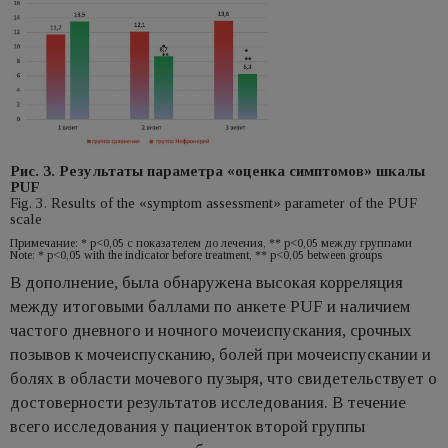
Рис. 3. Результаты параметра «оценка симптомов» шкалы
PUF
Fig. 3. Results of the «symptom assessment» parameter of the PUF
scale
Примечание: * р<0,05 с показателем до лечения, ** р<0,05 между группами
Note: * p<0,05 with the indicator before treatment, ** p<0,05 between groups
В дополнение, была обнаружена высокая корреляция
между итоговыми баллами по анкете PUF и наличием
частого дневного и ночного мочеиспускания, срочных
позывов к мочеиспусканию, болей при мочеиспускании и
болях в области мочевого пузыря, что свидетельствует о
достоверности результатов исследования. В течение
всего исследования у пациенток второй группы