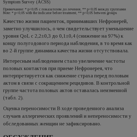
Symptom Survey (ACSS)
Примечание: * р<0,05 с показателем до лечения, ** р<0,05 между группами
Note: * p<0,05 with the indicator before treatment, ** p<0,05 between groups
Качество жизни пациенток, принимавших Нефронерей,
заметно улучшилось, о чем свидетельствует уменьшение
уровня QoL с 2,2±0,3 до 0,1±0,4 (снижение на 97%) к
концу полугодового периода наблюдения, в то время как
во 2-й группе динамика качества жизни отсутствовала.
Интересным наблюдением стало увеличение частоты
половых контактов при приеме Нефронерея, что
интерпретируется как снижение страха перед половым
актом в связи с сокращением рецидивов. В контрольной
группе частота половых актов оставалась неизменной
(табл. 2).
Оценка переносимости В ходе проведенного анализа
случаев аллергических проявлений и непереносимости у
обследованных женщин не зафиксировано.