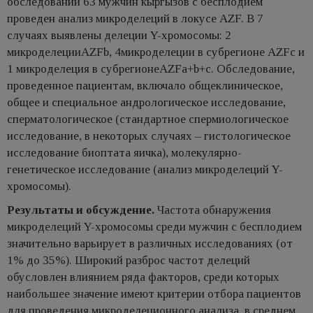
обследовании 63 мужчин кыргызов с бесплодием
проведен анализ микроделеций в локусе AZF. В 7
случаях выявлены делеции Y-хромосомы: 2
микроделецииAZFb, 4микроделеции в субрегионе AZFc и
1 микроделеция в субрегионеAZFa+b+c. Обследование,
проведенное пациентам, включало общеклиническое,
общее и специальное андрологическое исследование,
сперматологическое (стандартное спермиологическое
исследование, в некоторых случаях – гистологическое
исследование биоптата яичка), молекулярно-
генетическое исследование (анализ микроделеций Y-
хромосомы).
Результаты и обсуждение.
Частота обнаружения
микроделеций Y-хромосомы среди мужчин с бесплодием
значительно варьирует в различных исследованиях (от
1% до 35%). Широкий разброс частот делеций
обусловлен влиянием ряда факторов, среди которых
наибольшее значение имеют критерии отбора пациентов
для проведения микроделеционного анализа, в среднем