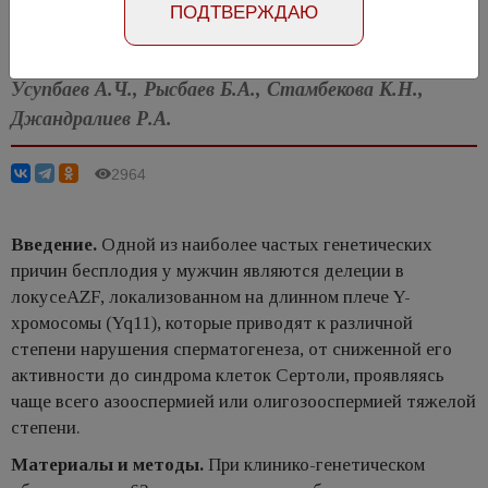
ПОДТВЕРЖДАЮ
Статья на английском
Усупбаев А.Ч., Рысбаев Б.А., Стамбекова К.Н.,
Джандралиев Р.А.
2964
Введение.
Одной из наиболее частых генетических
причин бесплодия у мужчин являются делеции в
локусеAZF, локализованном на длинном плече Y-
хромосомы (Yq11), которые приводят к различной
степени нарушения сперматогенеза, от сниженной его
активности до синдрома клеток Сертоли, проявляясь
чаще всего азооспермией или олигозооспермией тяжелой
степени.
Материалы и методы.
При клинико-генетическом