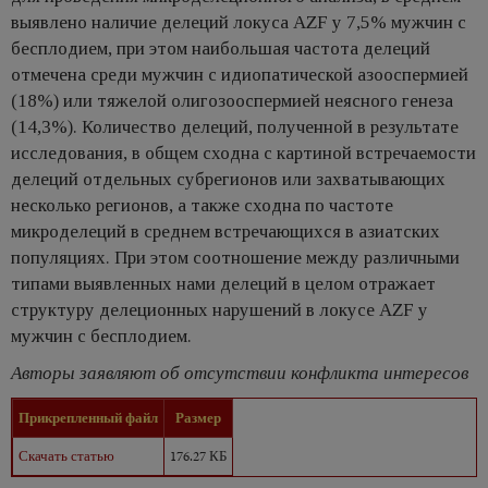
выявлено наличие делеций локуса AZF у 7,5% мужчин с
бесплодием, при этом наибольшая частота делеций
отмечена среди мужчин с идиопатической азооспермией
(18%) или тяжелой олигозооспермией неясного генеза
(14,3%). Количество делеций, полученной в результате
исследования, в общем сходна с картиной встречаемости
делеций отдельных субрегионов или захватывающих
несколько регионов, а также сходна по частоте
микроделеций в среднем встречающихся в азиатских
популяциях. При этом соотношение между различными
типами выявленных нами делеций в целом отражает
структуру делеционных нарушений в локусе AZF у
мужчин с бесплодием.
Авторы заявляют об отсутствии конфликта интересов
Прикрепленный файл
Размер
Скачать статью
176.27 КБ