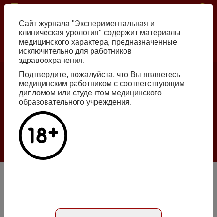
Перейти
ISSN print 2222-8543 ISSN online 2712-8571 10.29188/2222-8543
к
Сайт журнала "Экспериментальная и
основному
клиническая урология" содержит материалы
содержанию
медицинского характера, предназначенные
исключительно для работников
Russian
English
здравоохранения.
Подтвердите, пожалуйста, что Вы являетесь
медицинским работником с соответствующим
Номер №2, 2026
дипломом или студентом медицинского
образовательного учреждения.
Галлюцинации больших языковых моделей
в клинической урологии
Подробнее
Анализ микроделеций AZF локуса Y хромосомы у
мужчин c бесплодием
Статья на русском