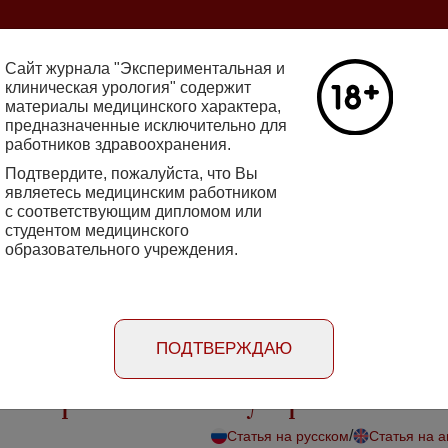
ine 2712-8571 10.29188/2222-8543
Сайт журнала "Экспериментальная и
клиническая урология" содержит
материалы медицинского характера,
Номер №2, 
предназначенные исключительно для
работников здравоохранения.
кин - основатель НИИ
Галлюцинации
е исследования в НИИ
Подтвердите, пожалуйста, что Вы
клинической 
огии
являетесь медицинским работником
Подробнее
с соответствующим дипломом или
студентом медицинского
образовательного учреждения.
rimental'naya i klinicheskaya urologiya
Порядок
Информация
Информация для
рецензирования
для авторов
рекламодателей
статей
ПОДТВЕРЖДАЮ
ы старения мочевого пузыря
/
Статья на русском
Статья на 