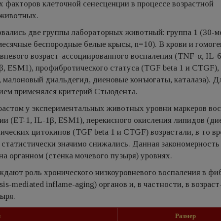
х факторов клеточной сенесценции в процессе возрастной
 животных.
вались две группы лабораторных животный: группа 1 (30-м
месячные беспородные белые крысы, n=10). В крови и гомог
вневого возраст-ассоциированного воспаления (TNF-α, IL-6
β, ESM1), профибротического статуса (TGF beta 1 и CTGF),
 малоновый диальдегид, диеновые конъюгаты, каталаза). Д
нием применялся критерий Стьюдента.
зрастом у экспериментальных животных уровни маркеров во
ии (ET-1, IL-1β, ESM1), перекисного окисления липидов (д
ческих цитокинов (TGF beta 1 и CTGF) возрастали, в то вр
 статистически значимо снижались. Данная закономерность
 на органном (стенка мочевого пузыря) уровнях.
дают роль хронического низкоуровневого воспаления в фи
s-mediated inflame-aging) органов и, в частности, в возраст
зыря.
л
Размер