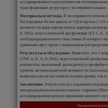
ассоциированного воспаления как потенциальны
трансформации детрузора у экспериментальных
Материалы и методы.
В эксперименте использо
беспородные белые крысы, n=10) и группа 2 (10-
мочевого пузыря определялись маркеры низкоуро
IL1RA), эндотелиальной дисфункции (ET-1, IL-1
свободнорадикального окисления (8-изопростан,
сравнения двух групп с нормальным распределе
Результаты и обсуждение.
Выявлено, что с во
(TNF-α, IL-6, IL1RA), эндотелиальной дисфункц
конъюгаты, малоновый диальдегид) и профиброти
уровень антиоксидантной активности (каталаза)
выявлена как на системном (плазма крови), так и
Заключение.
Результаты исследования подтверж
опосредованном воспалительном старении (fibrosi
ассоциированном ремоделировании мочевого пу
Прикрепленный фай