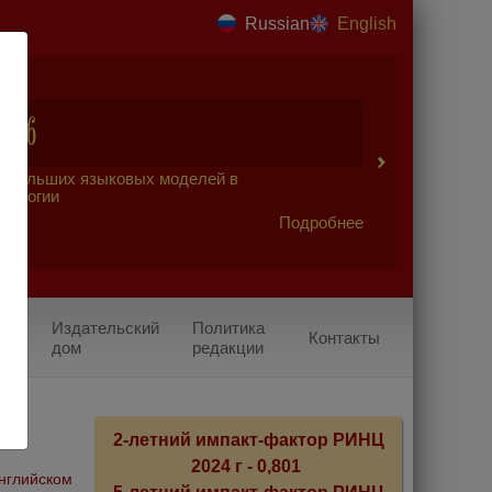
Russian
English
2026
 больших языковых моделей в
урологии
Подробнее
Издательский
Политика
Контакты
дом
редакции
2-летний импакт-фактор РИНЦ
2024 г - 0,801
английском