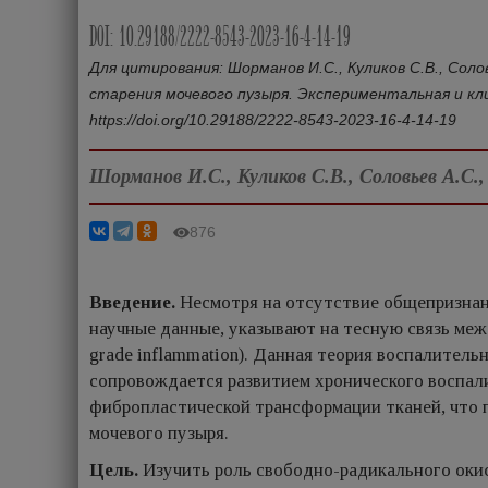
DOI: 10.29188/2222-8543-2023-16-4-14-19
Для цитирования: Шорманов И.С., Куликов С.В., Сол
старения мочевого пузыря. Экспериментальная и клин
https://doi.org/10.29188/2222‑8543‑2023‑16‑4‑14‑19
Шорманов И.С., Куликов С.В., Соловьев А.С.,
876
​Введение.
Несмотря на отсутствие общепризнан
научные данные, указывают на тесную связь меж
grade inflammation). Данная теория воспалительн
сопровождается развитием хронического воспали
фибропластической трансформации тканей, что 
мочевого пузыря.
Цель.
Изучить роль свободно-радикального окис