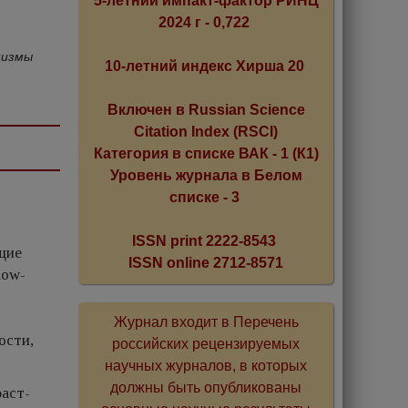
5-летний импакт-фактор РИНЦ
2024 г - 0,722
низмы
10-летний индекс Хирша 20
Включен в Russian Science
Citation Index (RSCI)
Категория в списке ВАК - 1 (К1)
Уровень журнала в Белом
списке - 3
ISSN print 2222-8543
щие
ISSN online 2712-8571
low-
Журнал входит в Перечень
ости,
российских рецензируемых
научных журналов, в которых
должны быть опубликованы
раст-