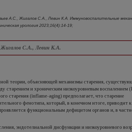
овьев А.С., Жигалов С.А., Левин К.А. Иммуновоспалительные меха
ическая урология 2023;16(4):14-19;
 Жигалов С.А., Левин К.А.
ной теории, объясняющей механизмы старения, существую
ду старением и хроническим низкоуровневым воспалением (
ого старения (inflame-aging) предполагает, что старение
тельного фенотипа, который, в конечном итоге, приводит к
проявляется функциональным дефицитом органов и, в частн
ления, эндотелиальной дисфункции и низкоуровневого воз