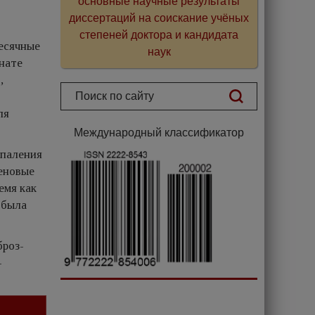
основные научные результаты
диссертаций на соискание учёных
степеней доктора и кандидата
есячные
наук
енате
,
ля
Международный классификатор
спаления
иеновые
емя как
 была
броз-
-