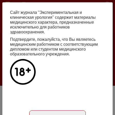
Перейти
ISSN print 2222-8543 ISSN online 2712-8571 10.29188/2222-8543
к
Сайт журнала "Экспериментальная и
основному
клиническая урология" содержит материалы
содержанию
медицинского характера, предназначенные
исключительно для работников
Russian
English
здравоохранения.
Подтвердите, пожалуйста, что Вы являетесь
медицинским работником с соответствующим
Номер №2, 2026
дипломом или студентом медицинского
образовательного учреждения.
Галлюцинации больших языковых моделей
в клинической урологии
Подробнее
Номер №4, 2021
DOI: 10.29188/2222-8543-2021-14-4