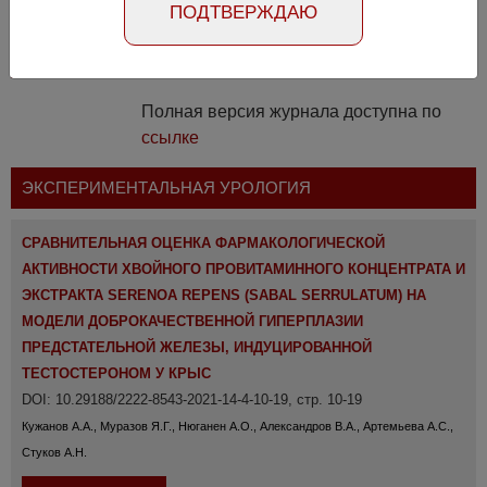
ПОДТВЕРЖДАЮ
12982
Полная версия журнала доступна по
ссылке
ЭКСПЕРИМЕНТАЛЬНАЯ УРОЛОГИЯ
СРАВНИТЕЛЬНАЯ ОЦЕНКА ФАРМАКОЛОГИЧЕСКОЙ
АКТИВНОСТИ ХВОЙНОГО ПРОВИТАМИННОГО КОНЦЕНТРАТА И
ЭКСТРАКТА SERENOA REPENS (SABAL SERRULATUM) НА
МОДЕЛИ ДОБРОКАЧЕСТВЕННОЙ ГИПЕРПЛАЗИИ
ПРЕДСТАТЕЛЬНОЙ ЖЕЛЕЗЫ, ИНДУЦИРОВАННОЙ
ТЕСТОСТЕРОНОМ У КРЫС
DOI: 10.29188/2222-8543-2021-14-4-10-19, стр. 10-19
Кужанов А.А., Муразов Я.Г., Нюганен А.О., Александров В.А., Артемьева А.С.,
Стуков А.Н.