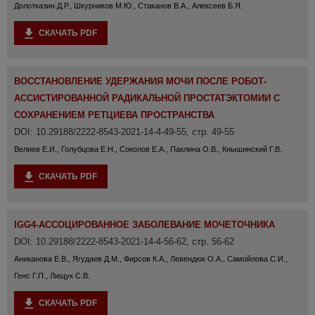
Долотказин Д.Р., Шкурников М.Ю., Стаканов В.А., Алексеев Б.Я.
СКАЧАТЬ PDF
ВОССТАНОВЛЕНИЕ УДЕРЖАНИЯ МОЧИ ПОСЛЕ РОБОТ-
АССИСТИРОВАННОЙ РАДИКАЛЬНОЙ ПРОСТАТЭКТОМИИ С
СОХРАНЕНИЕМ РЕТЦИЕВА ПРОСТРАНСТВА
DOI: 10.29188/2222-8543-2021-14-4-49-55, стр. 49-55
Велиев Е.И., Голубцова Е.Н., Соколов Е.А., Паклина О.В., Кнышинский Г.В.
СКАЧАТЬ PDF
IGG4-АССОЦИРОВАННОЕ ЗАБОЛЕВАНИЕ МОЧЕТОЧНИКА
DOI: 10.29188/2222-8543-2021-14-4-56-62, стр. 56-62
Аниканова Е.В., Ягудаев Д.М., Фирсов К.А., Левендюк О.А., Самойлова С.И.,
Генс Г.П., Лищук С.В.
СКАЧАТЬ PDF