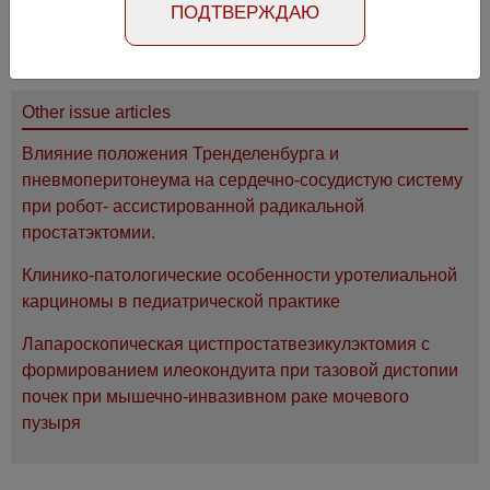
ПОДТВЕРЖДАЮ
2229
Other issue articles
Влияние положения Тренделенбурга и
пневмоперитонеума на сердечно-сосудистую систему
при робот- ассистированной радикальной
простатэктомии.
Клинико-патологические особенности уротелиальной
карциномы в педиатрической практике
Лапароскопическая цистпростатвезикулэктомия с
формированием илеокондуита при тазовой дистопии
почек при мышечно-инвазивном раке мочевого
пузыря