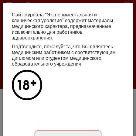
Skip
ISSN print 2222-8543 ISSN online 2712-8571 10.29188/2222-8543
to
Сайт журнала "Экспериментальная и
main
клиническая урология" содержит материалы
content
медицинского характера, предназначенные
исключительно для работников
Russian
English
здравоохранения.
Подтвердите, пожалуйста, что Вы являетесь
Number №2, 2026
медицинским работником с соответствующим
дипломом или студентом медицинского
образовательного учреждения.
Галлюцинации больших языковых моделей
в клинической урологии
Read more
Коррекция симптомов нарушенного мочеиспускания у
мужчин препаратом Диунорм®
Article in Russian
Number №4, 2020