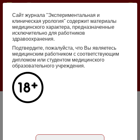
Skip
ISSN print 2222-8543 ISSN online 2712-8571 10.29188/2222-8543
to
Сайт журнала "Экспериментальная и
main
клиническая урология" содержит материалы
content
медицинского характера, предназначенные
исключительно для работников
Russian
English
здравоохранения.
Подтвердите, пожалуйста, что Вы являетесь
Number №2, 2026
медицинским работником с соответствующим
дипломом или студентом медицинского
образовательного учреждения.
Галлюцинации больших языковых моделей
в клинической урологии
Read more
Анализ уронефрологической заболеваемости и
смертности в Российской Федерации за период 2002-2014
гг. по данным официальной статистики
Статья на русском