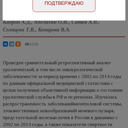
ПОДТВЕРЖДАЮ
Статья на английском
Каприн А.Д., Аполихин О.И., Сивков А.В.,
Солнцева Т.В., Комарова В.А.
3438
Проведен сравнительный ретроспективный анализ
урологической, в том числе онкоурологической
заболеваемости за период времени с 2002 по 2014 годы
по данным официальной медицинской статистики с
целью получения объективной информации о состоянии
урологической службы в РФ и ее регионах. Изучалась
распространенность заболеваниймочеполовой системы,
злокачественных новообразований мочевого пузыря,
предстательной железыи почек в России в динамике с
2002 по 2014 годы, а также показатели смертности