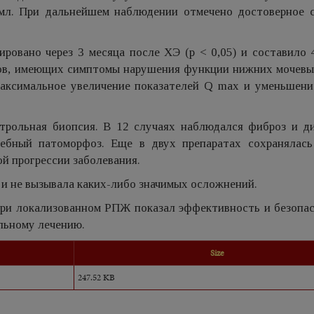
г/мл. При дальнейшем наблюдении отмечено достоверное 
овано через 3 месяца после ХЭ (p < 0,05) и составило 
ентов, имеющих симптомы нарушения функции нижних мочев
Максимальное увеличение показателей Q max и уменьшени
нтрольная биопсия. В 12 случаях наблюдался фиброз и д
чебный патоморфоз. Еще в двух препаратах сохранялась
й прогрессии заболевания.
и не вызывала каких-либо значимых осложнений.
и локализованном РПЖ показал эффективность и безопас
льному лечению.
Size
247.52 KB