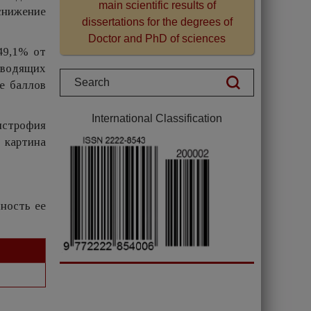
main scientific results of
снижение
dissertations for the degrees of
Doctor and PhD of sciences
49,1% от
ыводящих
е баллов
International Classification
истрофия
 картина
ность ее