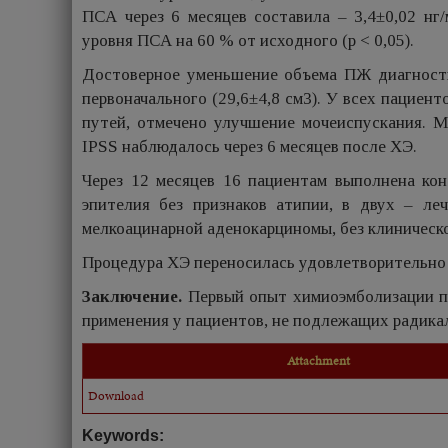
ПСА через 6 месяцев составила – 3,4±0,02 н
уровня ПСА на 60 % от исходного (p < 0,05).
Достоверное уменьшение объема ПЖ диагностир
первоначального (29,6±4,8 см3). У всех паци
путей, отмечено улучшение мочеиспускания. 
IPSS наблюдалось через 6 месяцев после ХЭ.
Через 12 месяцев 16 пациентам выполнена ко
эпителия без признаков атипии, в двух – ле
мелкоацинарной аденокарциномы, без клиническо
Процедура ХЭ переносилась удовлетворительно 
Заключение.
Первый опыт химиоэмболизации пр
применения у пациентов, не подлежащих радика
Attachment
Download
Keywords: