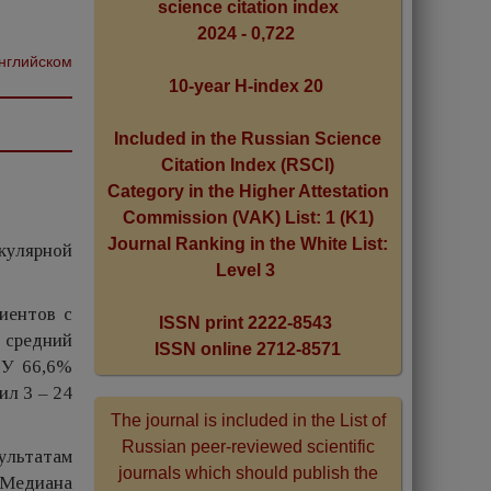
science citation index
2024 - 0,722
английском
10-year H-index 20
Included in the Russian Science
Citation Index (RSCI)
Category in the Higher Attestation
Commission (VAK) List: 1 (K1)
Journal Ranking in the White List:
кулярной
Level 3
иентов с
ISSN print 2222-8543
 средний
ISSN online 2712-8571
 У 66,6%
л 3 – 24
The journal is included in the List of
Russian peer-reviewed scientific
ультатам
journals which should publish the
 Медиана