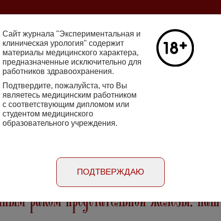
ine 2712-8571 10.29188/2222-8543
Сайт журнала "Экспериментальная и
клиническая урология" содержит
Number №2,
материалы медицинского характера,
предназначенные исключительно для
Галлюцинации
работников здравоохранения.
Read more
клинической 
Подтвердите, пожалуйста, что Вы
являетесь медицинским работником
с соответствующим дипломом или
rimental'naya i klinicheskaya urologiya
студентом медицинского
образовательного учреждения.
Peer
Information for
Information for
review
advertisers
authors
рентгенэндоваскулярной химиоэмболизаци
ПОДТВЕРЖДАЮ
нным раком предстательной железы: наш