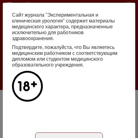
Skip
ISSN print 2222-8543 ISSN online 2712-8571 10.29188/2222-8543
to
Сайт журнала "Экспериментальная и
main
клиническая урология" содержит материалы
content
медицинского характера, предназначенные
исключительно для работников
Russian
English
здравоохранения.
Подтвердите, пожалуйста, что Вы являетесь
Number №2, 2026
медицинским работником с соответствующим
дипломом или студентом медицинского
образовательного учреждения.
Галлюцинации больших языковых моделей
в клинической урологии
Read more
Оптимизация хирургического доступа при проведении
ретроперитонеоскопической уретеролитотомии с
применением компьютерной 3D реконструкции
Статья на русском