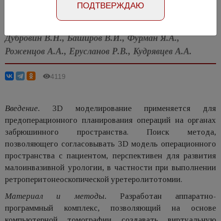
ПОДТВЕРЖДАЮ
Статья на английском
Дубровин В.Н., Баширов В.И., Фурман Я.А.,
Роженцов А.А., Ерусланов Р.В., Кудрявцев А.А.
4119
Введение.
3D моделирование применяется для
предоперационного планирования операций на органах
забрюшинного пространства. Поиск метода,
позволяющего согласовывать 3D модель операционного
пространства с пациентом, перспективен для развития
малоинвазивной урологии, в частности при выполнении
ретроперитонеоскопической уретеролитотомии.
Материал и методы.
Разработан аппаратно-
программный комплекс, позволяющий на основе
компьютерной томографии создавать виртуальную