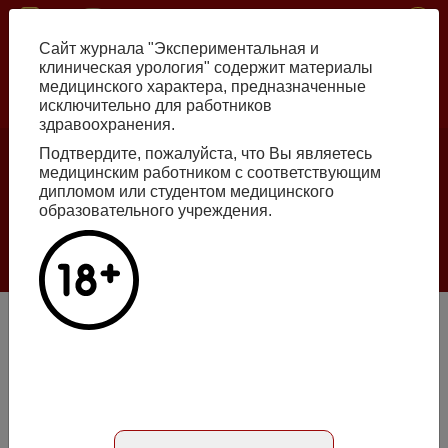
Skip
ISSN print 2222-8543 ISSN online 2712-8571 10.29188/2222-8543
to
Сайт журнала "Экспериментальная и
main
клиническая урология" содержит материалы
content
медицинского характера, предназначенные
исключительно для работников
Russian
English
здравоохранения.
Подтвердите, пожалуйста, что Вы являетесь
Number №2, 2026
медицинским работником с соответствующим
дипломом или студентом медицинского
образовательного учреждения.
Галлюцинации больших языковых моделей
в клинической урологии
Read more
Резолюции Экспертного Совета, посвященного
актуальным вопросам терапии пациентов с инфекцией
нижних мочевых путей
Article in Russian