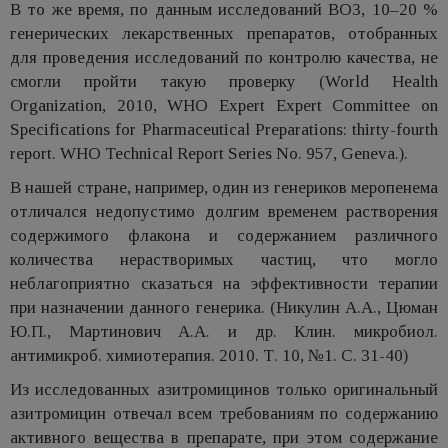
В то же время, по данным исследований ВОЗ, 10–20 %
генерических лекарственных препаратов, отобранных
для проведения исследований по контролю качества, не
смогли пройти такую проверку (World Health
Organization, 2010, WHO Expert Expert Committee on
Specifications for Pharmaceutical Preparations: thirty-fourth
report. WHO Technical Report Series No. 957, Geneva.).
В нашей стране, например, один из генериков меропенема
отличался недопустимо долгим временем растворения
содержимого флакона и содержанием различного
количества нерастворимых частиц, что могло
неблагоприятно сказаться на эффективности терапии
при назначении данного генерика. (Никулин А.А., Цюман
Ю.П., Мартинович А.А. и др. Клин. микробиол.
антимикроб. химиотерапия. 2010. Т. 10, №1. С. 31-40)
Из исследованных азитромицинов только оригинальный
азитромицин отвечал всем требованиям по содержанию
активного вещества в препарате, при этом содержание