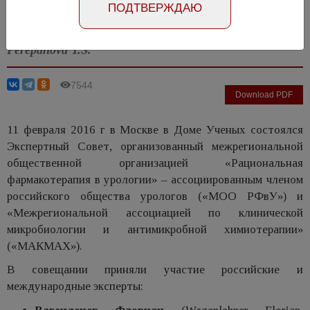
ПОДТВЕРЖДАЮ
Number №1, 2016
- page 4-6
Perepanova T.S.
7544
Download PDF
11 февраля 2016 г в Москве в Доме Ученых состоялся
Экспертный Совет, организованный межрегиональной
общественной организацией «Рациональная
фармакотерапия в урологии» – ассоциированным членом
российского общества урологов («МОО РФвУ») и
«Межрегиональной ассоциацией по клинической
микробиологии и антимикробной химиотерапии»
(«МАКМАХ»).
В совещании приняли участие российские и
международные эксперты: