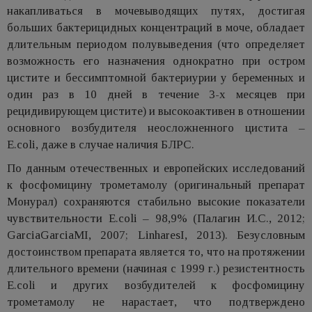
накапливаться в мочевыводящих путях, достигая
больших бактерицидных концентраций в моче, обладает
длительным периодом полувыведения (что определяет
возможность его назначения однократно при остром
цистите и бессимптомной бактериурии у беременных и
один раз в 10 дней в течение 3-х месяцев при
рецидивирующем цистите) и высокоактивен в отношении
основного возбудителя неосложненного цистита –
E.coli, даже в случае наличия БЛРС.
По данным отечественных и европейских исследований
к фосфомицину трометамолу (оригинальный препарат
Монурал) сохраняются стабильно высокие показатели
чувствительности E.coli – 98,9% (Палагин И.С., 2012;
GarciaGarciaMI, 2007; LinharesI, 2013). Безусловным
достоинством препарата является то, что на протяжении
длительного времени (начиная с 1999 г.) резистентность
E.coli и других возбудителей к фосфомицину
трометамолу не нарастает, что подтверждено