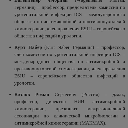
Вагенленер Флориан
(Wagenlehner Florian,
Германия) – профессор, председатель комиссии по
урогенитальной инфекции ICS – международного
общества по антимикробной и противоопухолевой
химиотерапии, член правления ESIU – европейского
общества инфекций в урологии.
Курт Набер
(Kurt Naber, Германия) – профессор,
член комиссии по урогенитальной инфекции ICS –
международного общества по антимикробной и
противоопухолевой химиотерапии, член правления
ESIU – европейского общества инфекций в
урологии.
Козлов Роман
Сергеевич (Россия) – д.м.н.,
профессор, директор НИИ антимикробной
химиотерапии, президент межрегиональной
ассоциации по клинической микробиологии и
антимикробной химиотерапии (МАКМАХ).