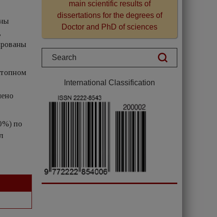
main scientific results of
dissertations for the degrees of
аны
Doctor and PhD of sciences
,
ированы
отопном
International Classification
чено
0%) по
л