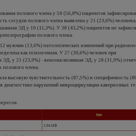
ования полового члена у 50 (56,8%) пациентов зафиксиров
ть сосудов полового члена выявлена у 21 (23,6%) человека
ешанная ЭД у 10 (11,3%). У 38 (43,2%) пациентов не зафикс
допплерографии полового члена.
 12 мужчин (13,6%) патологических изменений при радиоиз
еделена как психогенная. У 27 (30,6%) человек при
ЭД, у 21 (23,9%) - веноокклюзивная ЭД, у 28 (31,9%) отме
 полового члена.
а высокую чувствительность (87,5%) и специфичность (8
 в диагностике нарушений микроциркуляции кавернозных те
ересов.
Size
1.04 MB