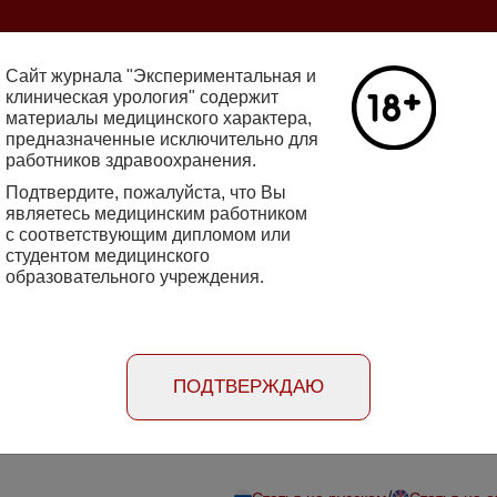
ine 2712-8571 10.29188/2222-8543
Сайт журнала "Экспериментальная и
клиническая урология" содержит
Number №2,
материалы медицинского характера,
предназначенные исключительно для
Галлюцинации
работников здравоохранения.
Read more
клинической 
Подтвердите, пожалуйста, что Вы
являетесь медицинским работником
с соответствующим дипломом или
rimental'naya i klinicheskaya urologiya
студентом медицинского
образовательного учреждения.
Peer
Information for
Information for
review
advertisers
authors
ллосцинтиграфии при васкулогенной
ПОДТВЕРЖДАЮ