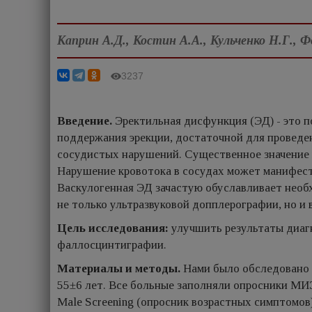
Каприн А.Д., Костин А.А., Кульченко Н.Г., 
3237
Введение.
Эректильная дисфункция (ЭД) - это 
поддержания эрекции, достаточной для проведен
сосудистых нарушений. Существенное значение
Нарушение кровотока в сосудах может манифест
Васкулогенная ЭД зачастую обуславливает необ
не только ультразвуковой допплерографии, но и
Цель исследования:
улучшить результаты диаг
фаллосцинтиграфии.
Материалы и методы.
Нами было обследовано 8
55±6 лет. Все больные заполняли опросники МИ
Male Screening (опросник возрастных симптомов