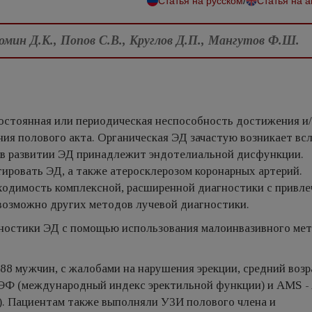
/
Статья на русском
Статья на 
Фомин Д.К., Попов С.В., Круглов Д.П., Мангутов Ф.Ш.
постоянная или периодическая неспособность достижения и
ия полового акта. Органическая ЭД зачастую возникает вс
 в развитии ЭД принадлежит эндотелиальной дисфункции.
ировать ЭД, а также атеросклерозом коронарных артерий.
ходимость комплексной, расширенной диагностики с привл
 возможно других методов лучевой диагностики.
ностики ЭД с помощью использования малоинвазивного мет
8 мужчин, с жалобами на нарушения эрекции, средний возр
ЭФ (международный индекс эректильной функции) и AMS -
). Пациентам также выполняли УЗИ полового члена и