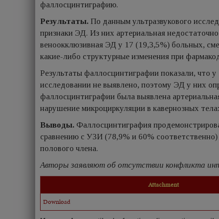
фаллосцинтиграфию.
Результаты.
По данным ультразвукового исслед
признаки ЭД. Из них артериальная недостаточнос
веноокклюзивная ЭД у 17 (19,3,5%) больных, см
какие-либо структурные изменения при фармако
Результаты фаллосцинтиграфии показали, что у
исследовании не выявлено, поэтому ЭД у них опр
фаллосцинтиграфии была выявлена артериальная 
нарушение микроциркуляции в кавернозных телах
Выводы.
Фаллосцинтиграфия продемонстрировал
сравнению с УЗИ (78,9% и 60% соответственно)
полового члена.
Авторы заявляют об отсутствии конфликта инт
Attachment
Download