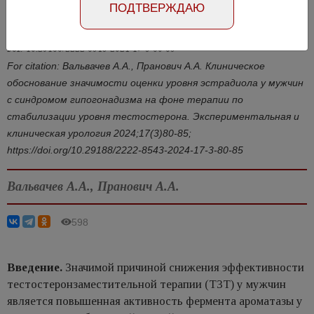
ПОДТВЕРЖДАЮ
Статья на английском
DOI: 10.29188/2222-8543-2024-17-3-80-85
For citation: Вальвачев А.А., Пранович А.А. Клиническое
обоснование значимости оценки уровня эстрадиола у мужчин
с синдромом гипогонадизма на фоне терапии по
стабилизации уровня тестостерона. Экспериментальная и
клиническая урология 2024;17(3)80-85;
https://doi.org/10.29188/2222-8543-2024-17-3-80-85
Вальвачев А.А., Пранович А.А.
598
Введение.
Значимой причиной снижения эффективности
тестостеронзаместительной терапии (ТЗТ) у мужчин
является повышенная активность фермента ароматазы у