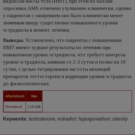
индексом массы тела (ИМТ), при этом по баллам
опросника AMS отмечено улучшение клинически, однако
у пациентов с ожирением оно было клинически менее
значимым ввиду существенно повышенного уровня
эстрадиола в момент лечения.
Выводы.
Установлено, что пациенты с повышенным
ИМТ имеют худшие результаты по лечению при
повышенном уровне эстрадиола, что требует контроль
уровня эстрадиола, начиная со 2-3 суток и позже на 10
сутки, с целью титрирования частоты инъекций
препаратов тестостерона и коррекции уровня эстрадиола
до физиологических.
Attachment
Size
Download
1.18 MB
Keywords:
testosterone; estradiol; hypogonadism; obesity