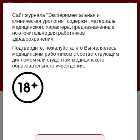
Skip
ISSN print 2222-8543 ISSN online 2712-8571 10.29188/2222-8543
to
Сайт журнала "Экспериментальная и
main
клиническая урология" содержит материалы
content
медицинского характера, предназначенные
исключительно для работников
Russian
English
здравоохранения.
Подтвердите, пожалуйста, что Вы являетесь
Number №2, 2026
медицинским работником с соответствующим
дипломом или студентом медицинского
образовательного учреждения.
Галлюцинации больших языковых моделей
в клинической урологии
Read more
Клиническое обоснование зависимости оценки уровня
эстрадиола у мужчин с синдромом гипогонадизма на
фоне терапии по стабилизации уровня тестостерона
Статья на русском