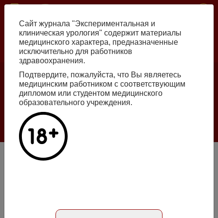
Skip
ISSN print 2222-8543 ISSN online 2712-8571 10.29188/2222-8543
to
Сайт журнала "Экспериментальная и
main
клиническая урология" содержит материалы
content
медицинского характера, предназначенные
исключительно для работников
Russian
English
здравоохранения.
Подтвердите, пожалуйста, что Вы являетесь
Number №2, 2026
медицинским работником с соответствующим
дипломом или студентом медицинского
образовательного учреждения.
Галлюцинации больших языковых моделей
в клинической урологии
Read more
Органосохраняющая хирургия локализованного рака
почки с предварительной суперселективной
эмболизацией ветви почечной артерии, питающей
опухоль