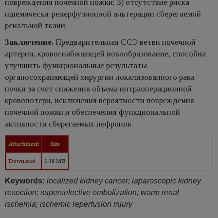
повреждения почечной ножки; 3) отсутствие риска
ишемически-реперфузионной альтерации сберегаемой
ренальной ткани.
Заключение.
Предварительная ССЭ ветви почечной
артерии, кровоснабжающей новообразование, способна
улучшить функциональные результаты
органосохраняющей хирургии локализованного рака
почки за счет снижения объема интраоперационной
кровопотери, исключения вероятности повреждения
почечной ножки и обеспечения функциональной
активности сберегаемых нефронов.
Attachment
Size
Download
1.18 MB
Keywords:
localized kidney cancer; laparoscopic kidney
resection; superselective embolization; warm renal
ischemia; ischemic reperfusion injury