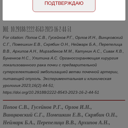
ПОДТВЕРЖДАЮ
Статья на русском
Статья на английском
DOI: 10.29188/2222-8543-2023-16-2-44-51
For citation: Попов С.В., Гусейнов Р.Г., Орлов И.Н., Винцковский
С.Г., Помешкин Е.В., Скрябин О.Н., Неймарк Б.А., Перепелица
В.В., Архипов А.Н., Мирзабеков М.М., Катунин А.С., Сивак К.В.,
Буненков Н.С., Улитина А.С. Органосохраняющая хирургия
локализованного рака почки с предварительной
суперселективной эмболизацией ветви почечной артерии,
питающей опухоль. Экспериментальная и клиническая
урология 2023;16(2):44-51;
https://doi.org/10.29188/2222‑8543‑2023‑16‑2‑44‑51
Попов С.В., Гусейнов Р.Г., Орлов И.Н.,
Винцковский С.Г., Помешкин Е.В., Скрябин О.Н.,
Неймарк Б.А., Перепелица В.В., Архипов А.Н.,